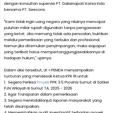
dengan konsultan supervisi PT. Daksinapati Karsa Indo
bersama PT. Seecons.
‎"Kami tidak ingin uang negara yang nilainya mencapai
puluhan miliar rupiah digunakan tanpa pengawasan
yang ketat. Jika memang tidak ada persoalan, buktikan
melalui pemeriksaan yang terbuka dan profesional.
Namun jika ditemukan penyimpangan, maka siapapun
yang terlibat harus mempertanggungjawabkannya di
hadapan hukum," ujarnya.
‎Dalam aksi tersebut, LK-I PEMDA menyampaikan
tuntutan yang mendesak Ketua KPK RI untuk:
1. ‎ Segera Periksa
Proyek
PPK 3.5 Provinsi Sumut di Satker
PJN Wilayah III Sumut TA. 2025 - 2026
2. ‎Agar Transparan dàlam pemeriksaan
3. ‎Segera menindaklanjuti laporan masyarakat yang
telah disampaikan;
4. ‎Memerintahkan audit investigatif terhadap proyek