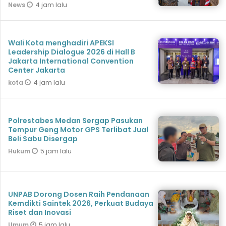
4 jam lalu
News
Wali Kota menghadiri APEKSI
Leadership Dialogue 2026 di Hall B
Jakarta International Convention
Center Jakarta
4 jam lalu
kota
Polrestabes Medan Sergap Pasukan
Tempur Geng Motor GPS Terlibat Jual
Beli Sabu Disergap
5 jam lalu
Hukum
UNPAB Dorong Dosen Raih Pendanaan
Kemdikti Saintek 2026, Perkuat Budaya
Riset dan Inovasi
5 jam lalu
Umum