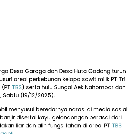
rga Desa Garoga dan Desa Huta Godang turun
suri areal perkebunan kelapa sawit milik PT Tri
i (PT
TBS
) serta hulu Sungai Aek Nahombar dan
 Sabtu (19/12/2025).
mbil menyusul beredarnya narasi di media sosial
anjir disertai kayu gelondongan berasal dari
akan liar dan alih fungsi lahan di areal PT
TBS
ggoli
.