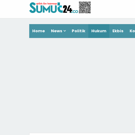
Home
News
Politik
Hukum
Ekbis
Ko