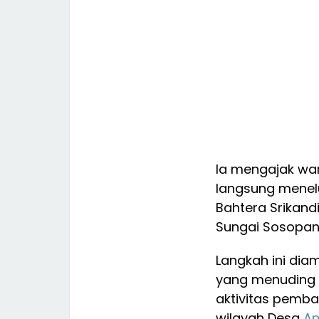
Ia mengajak wa
langsung menelu
Bahtera Srikand
Sungai Sosopan,
Langkah ini dia
yang menuding b
aktivitas pembal
wilayah Desa
An