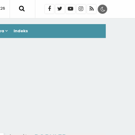
026
ya
Indeks