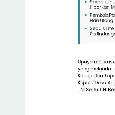
Sambut HUT
Kibarkan M
Pemkab.Pa
Hari Ulang
Sequis Lif
Perlindung
Upaya meluruska
yang melanda e
Kabupaten
Tapa
Kepala Desa
Ang
TNI
Sertu T.N. Be