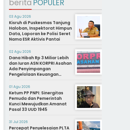
berita
POPULER
03 Agu 2026
Kisruh di Puskesmas Tanjung
Haloban, Inspektorat Himpun
Data, Laporan ke Polisi Seret
Nama ESR Aktivis Pantai
02 Agu 2026
Dana Hibah Rp 3 Miliar Lebih
dan Iuran ASN KORPRI Asahan
Ada Penyimpangan
Pengelolaan Keuangan
Dipertanyakan, Aparat
Diminta Segera Usut
01 Agu 2026
Ketum PP PNPI: Sinergitas
Pemuda dan Pemerintah
Kunci Mewujudkan Amanat
Pasal 33 UUD 1945
31 Jul 2026
Percepat Penyelesaian PLTA