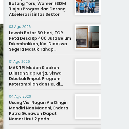
Batang Toru, Wamen ESDM
Tinjau Progres dan Dorong
Akselerasi Lintas Sektor
03 Agu 2026
Lewati Batas 60 Hari, TGR
Peta Desa Rp 400 Juta Belum
Dikembalikan, Kini Didakwa
Segera Masuk Tahap
Penyidikan
01 Agu 2026
MAS TPI Medan Siapkan
Lulusan Siap Kerja, Siswa
Dibekali Empat Program
Keterampilan dan PKL di
Dunia Industri
04 Agu 2026
Usung Visi Nagari Aie Dingin
Mandiri Nan Madani, Endara
Putra Gunawan Dapat
Nomor Urut 2 pada
Penetapan Calon Wali