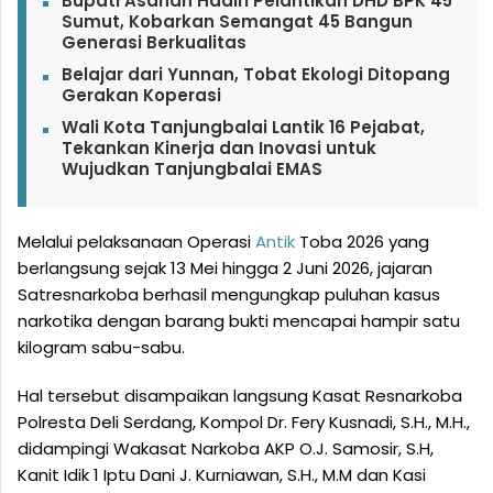
Bupati Asahan Hadiri Pelantikan DHD BPK 45
Sumut, Kobarkan Semangat 45 Bangun
Generasi Berkualitas
Belajar dari Yunnan, Tobat Ekologi Ditopang
Gerakan Koperasi
Wali Kota Tanjungbalai Lantik 16 Pejabat,
Tekankan Kinerja dan Inovasi untuk
Wujudkan Tanjungbalai EMAS
Melalui pelaksanaan Operasi
Antik
Toba 2026 yang
berlangsung sejak 13 Mei hingga 2 Juni 2026, jajaran
Satresnarkoba berhasil mengungkap puluhan kasus
narkotika dengan barang bukti mencapai hampir satu
kilogram sabu-sabu.
Hal tersebut disampaikan langsung Kasat Resnarkoba
Polresta Deli Serdang, Kompol Dr. Fery Kusnadi, S.H., M.H.,
didampingi Wakasat Narkoba AKP O.J. Samosir, S.H,
Kanit Idik 1 Iptu Dani J. Kurniawan, S.H., M.M dan Kasi