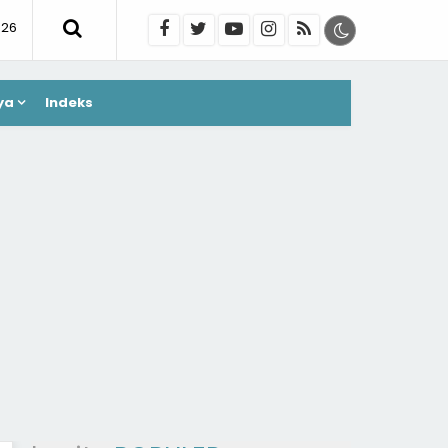
026
ya
Indeks