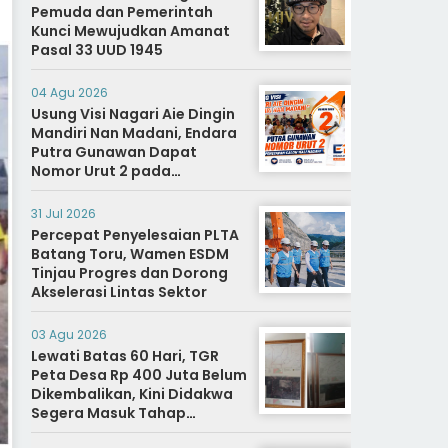
Pemuda dan Pemerintah
Kunci Mewujudkan Amanat
Pasal 33 UUD 1945
04 Agu 2026
Usung Visi Nagari Aie Dingin
Mandiri Nan Madani, Endara
Putra Gunawan Dapat
Nomor Urut 2 pada
Penetapan Calon Wali
Nagari.
31 Jul 2026
Percepat Penyelesaian PLTA
Batang Toru, Wamen ESDM
Tinjau Progres dan Dorong
Akselerasi Lintas Sektor
03 Agu 2026
Lewati Batas 60 Hari, TGR
Peta Desa Rp 400 Juta Belum
Dikembalikan, Kini Didakwa
Segera Masuk Tahap
Penyidikan