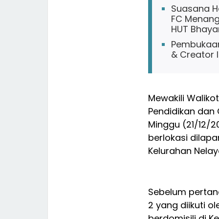
Suasana Ha
FC Menang 
HUT Bhaya
Pembukaan
& Creator 
Mewakili Waliko
Pendidikan dan 
Minggu (21/12/
berlokasi dilapa
Kelurahan Nela
Sebelum pertan
2 yang diikuti 
berdomisili di 