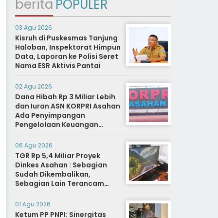
berita
POPULER
03 Agu 2026
Kisruh di Puskesmas Tanjung
Haloban, Inspektorat Himpun
Data, Laporan ke Polisi Seret
Nama ESR Aktivis Pantai
02 Agu 2026
Dana Hibah Rp 3 Miliar Lebih
dan Iuran ASN KORPRI Asahan
Ada Penyimpangan
Pengelolaan Keuangan
Dipertanyakan, Aparat
Diminta Segera Usut
06 Agu 2026
TGR Rp 5,4 Miliar Proyek
Dinkes Asahan : Sebagian
Sudah Dikembalikan,
Sebagian Lain Terancam
Sanksi Hukuman Berat
01 Agu 2026
Ketum PP PNPI: Sinergitas