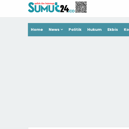
Home
News
Politik
Hukum
Ekbis
Ko