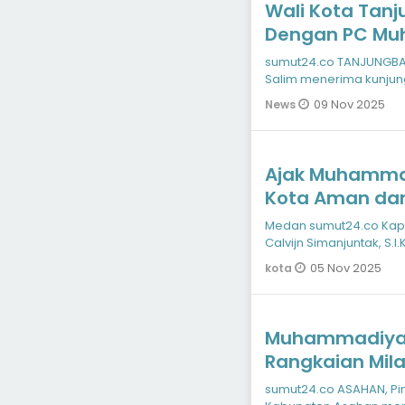
Wali Kota Tanj
Dengan PC M
sumut24.co TANJUNGBALA
Salim menerima kunjung
Cabang (PC) Muhamm
09 Nov 2025
News
Ajak Muhammad
Kota Aman dan 
Kapolrestabe
Medan sumut24.co Kapo
Calvijn Simanjuntak, S.I
dengan Pengurus
05 Nov 2025
kota
Muhammadiyah
Rangkaian Mila
Suci
sumut24.co ASAHAN, P