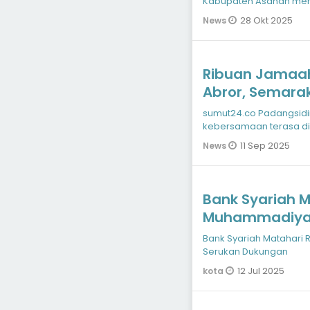
Kabupaten Asahan men
Muhammadiyah ke113 y
28 Okt 2025
News
Ribuan Jamaah
Abror, Semara
di Padangsid
sumut24.co Padangsidi
kebersamaan terasa di
Padangsidimpuan pada
11 Sep 2025
News
Bank Syariah M
Muhammadiyah
Bank Syariah Matahari
Serukan Dukungan
12 Jul 2025
kota