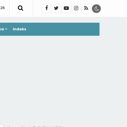
026
ya
Indeks