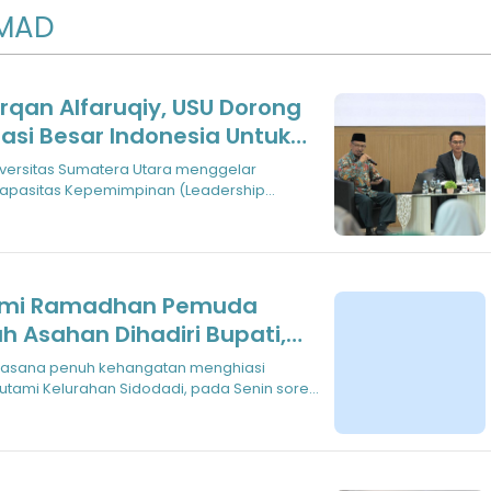
MAD
an Alfaruqiy, USU Dorong
si Besar Indonesia Untuk
DM Masa Depan Bangsa
iversitas Sumatera Utara menggelar
apasitas Kepemimpinan (Leadership
si Be
ahmi Ramadhan Pemuda
Asahan Dihadiri Bupati,
odal Usaha Lho!
uasana penuh kehangatan menghiasi
Sutami Kelurahan Sidodadi, pada Senin sore