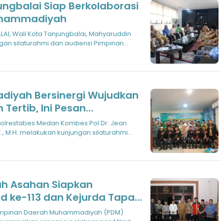
ungbalai Siap Berkolaborasi
uhammadiyah
I, Wali Kota Tanjungbalai, Mahyaruddin
an silaturahmi dan audiensi Pimpinan
a
iyah Bersinergi Wujudkan
Tertib, Ini Pesan
s Medan
lrestabes Medan Kombes Pol Dr. Jean
.K., M.H. melakukan kunjungan silaturahmi
 Asahan Siapkan
d ke-113 dan Kejurda Tapak
impinan Daerah Muhammadiyah (PDM)