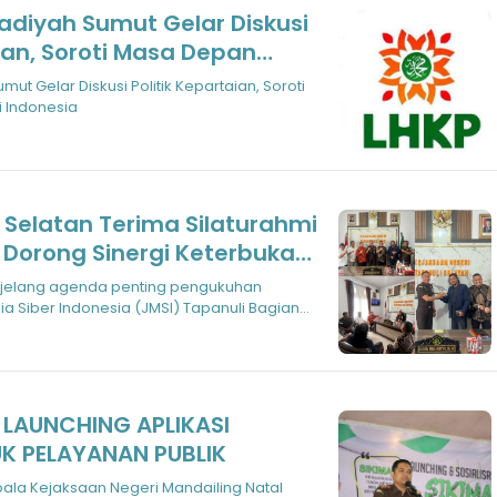
iyah Sumut Gelar Diskusi
aian, Soroti Masa Depan
onesia
 Gelar Diskusi Politik Kepartaian, Soroti
 Indonesia
i Selatan Terima Silaturahmi
 Dorong Sinergi Keterbukaan
k
jelang agenda penting pengukuhan
a Siber Indonesia (JMSI) Tapanuli Bagian
 LAUNCHING APLIKASI
UK PELAYANAN PUBLIK
ala Kejaksaan Negeri Mandailing Natal