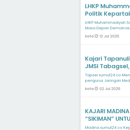
LHKP Muhammad
Politik Kepart
Demokrasi Ind
LHKP Muhammadiyah Sumut
Masa Depan Demokrasi
12 Jul 2025
kota
Kajari Tapanul
JMSI Tabagsel,
Informasi Publi
Tapsel sumut24.co Men
pengurus Jaringan Medi
Selatan (Tabagsel), o
02 Jul 2025
kota
KAJARI MADINA
“SIKIMAN” UNT
Madina sumut24.co Kep