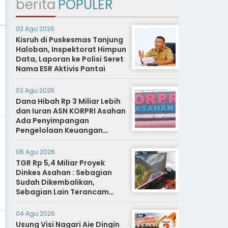
berita
POPULER
03 Agu 2026
Kisruh di Puskesmas Tanjung
Haloban, Inspektorat Himpun
Data, Laporan ke Polisi Seret
Nama ESR Aktivis Pantai
02 Agu 2026
Dana Hibah Rp 3 Miliar Lebih
dan Iuran ASN KORPRI Asahan
Ada Penyimpangan
Pengelolaan Keuangan
Dipertanyakan, Aparat
Diminta Segera Usut
06 Agu 2026
TGR Rp 5,4 Miliar Proyek
Dinkes Asahan : Sebagian
Sudah Dikembalikan,
Sebagian Lain Terancam
Sanksi Hukuman Berat
04 Agu 2026
Usung Visi Nagari Aie Dingin