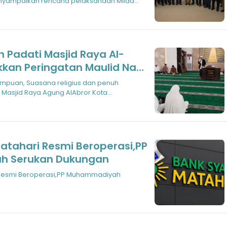
yampaikan rencana pelaksanaan Milad
ang akan
 Padati Masjid Raya Al-
kkan Peringatan Maulid Nabi
impuan
mpuan, Suasana religius dan penuh
 Masjid Raya Agung AlAbror Kota
 Selasa, 9
atahari Resmi Beroperasi,PP
 Serukan Dukungan
 Resmi Beroperasi,PP Muhammadiyah