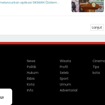
meluncurkan aplikasi SIKIMAN (Sistem
Lanjut
News
Wisata
Cinem
Politik
Profil
Tips
Hukum
Seleb
kota
Ekbis
Sport
Kota
Umum
Info
Advertorial
021