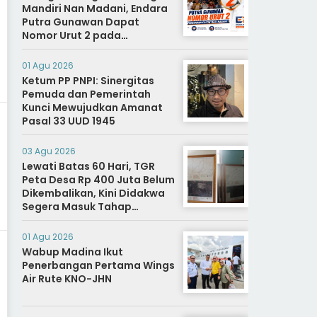
Mandiri Nan Madani, Endara
Putra Gunawan Dapat
Nomor Urut 2 pada
Penetapan Calon Wali
Nagari.
01 Agu 2026
Ketum PP PNPI: Sinergitas
Pemuda dan Pemerintah
Kunci Mewujudkan Amanat
Pasal 33 UUD 1945
03 Agu 2026
Lewati Batas 60 Hari, TGR
Peta Desa Rp 400 Juta Belum
Dikembalikan, Kini Didakwa
Segera Masuk Tahap
Penyidikan
01 Agu 2026
Wabup Madina Ikut
Penerbangan Pertama Wings
Air Rute KNO-JHN