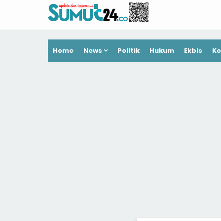
Home
News
Politik
Hukum
Ekbis
Ko