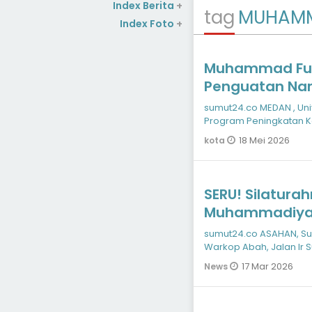
Index Berita
+
tag
MUHAM
Index Foto
+
Muhammad Furq
Penguatan Nara
Menyiapkan S
sumut24.co MEDAN , Un
Program Peningkatan K
Seminar) bertajuk Nara
18 Mei 2026
kota
SERU! Silatur
Muhammadiyah 
Ada Bantuan M
sumut24.co ASAHAN, S
Warkop Abah, Jalan Ir 
(16/03/2026). PD Pem
17 Mar 2026
News