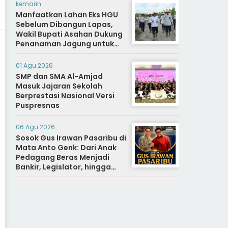
kemarin
Manfaatkan Lahan Eks HGU
Sebelum Dibangun Lapas,
Wakil Bupati Asahan Dukung
Penanaman Jagung untuk
Ketahanan Pangan dan Bekal
Hidup Warga Binaan
01 Agu 2026
SMP dan SMA Al-Amjad
Masuk Jajaran Sekolah
Berprestasi Nasional Versi
Puspresnas
06 Agu 2026
Sosok Gus Irawan Pasaribu di
Mata Anto Genk: Dari Anak
Pedagang Beras Menjadi
Bankir, Legislator, hingga
Bupati Tapanuli Selatan