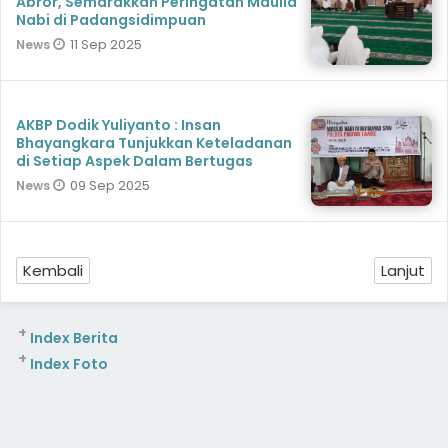
Abror, Semarakkan Peringatan Maulid
Nabi di Padangsidimpuan
11 Sep 2025
News
AKBP Dodik Yuliyanto : Insan
Bhayangkara Tunjukkan Keteladanan
di Setiap Aspek Dalam Bertugas
09 Sep 2025
News
Kembali
Lanjut
+
Index Berita
+
Index Foto