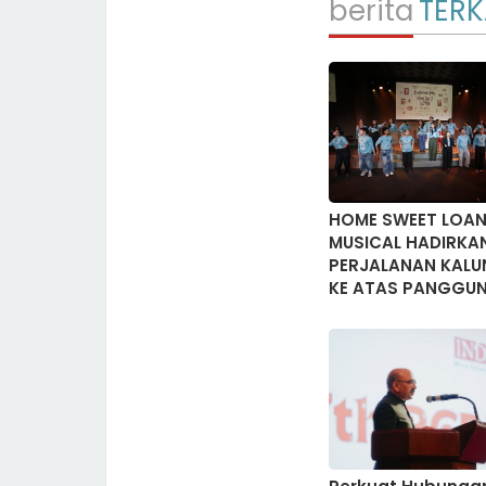
berita
TERK
HOME SWEET LOAN
MUSICAL HADIRKA
PERJALANAN KALU
KE ATAS PANGGU
DENGAN LIMA LAG
BARU KARYA IDGIT