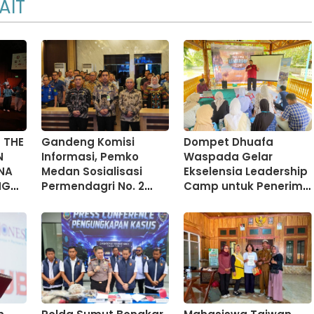
AIT
 THE
Gandeng Komisi
Dompet Dhuafa
N
Informasi, Pemko
Waspada Gelar
NA
Medan Sosialisasi
Ekselensia Leadership
NG
Permendagri No. 2
Camp untuk Penerima
U
Tahun 2026
Beasiswa YES
AF
Angkatan V