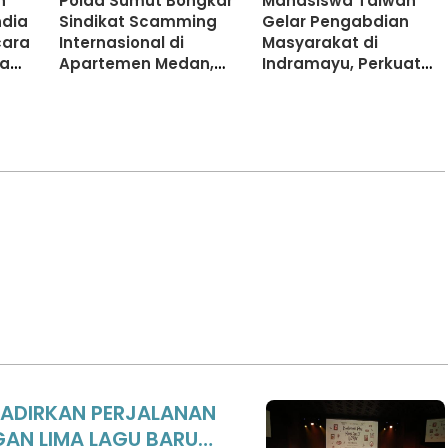
n
Polda Sumut Bongkar
Mahasiswa Taiwan
ndia
Sindikat Scamming
Gelar Pengabdian
cara
Internasional di
Masyarakat di
ta
Apartemen Medan,
Indramayu, Perkuat
Korban Rugi Rp6,7
Edukasi Migrasi Aman
Miliar
dan Pendidikan
HADIRKAN PERJALANAN
AN LIMA LAGU BARU