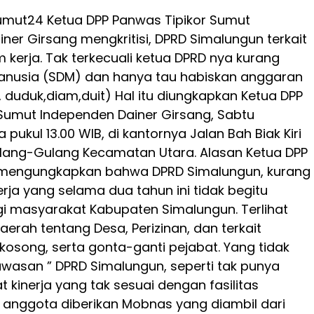
umut24 Ketua DPP Panwas Tipikor Sumut
iner Girsang mengkritisi, DPRD Simalungun terkait
 kerja. Tak terkecuali ketua DPRD nya kurang
nusia (SDM) dan hanya tau habiskan anggaran
 duduk,diam,duit) Hal itu diungkapkan Ketua DPP
Sumut Independen Dainer Girsang, Sabtu
a pukul 13.00 WIB, di kantornya Jalan Bah Biak Kiri
ulang-Gulang Kecamatan Utara. Alasan Ketua DPP
 mengungkapkan bahwa DPRD Simalungun, kurang
erja yang selama dua tahun ini tidak begitu
i masyarakat Kabupaten Simalungun. Terlihat
aerah tentang Desa, Perizinan, dan terkait
osong, serta gonta-ganti pejabat. Yang tidak
wasan ” DPRD Simalungun, seperti tak punya
 kinerja yang tak sesuai dengan fasilitas
anggota diberikan Mobnas yang diambil dari