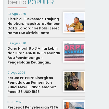
berita
POPULER
03 Agu 2026
Kisruh di Puskesmas Tanjung
Haloban, Inspektorat Himpun
Data, Laporan ke Polisi Seret
Nama ESR Aktivis Pantai
02 Agu 2026
Dana Hibah Rp 3 Miliar Lebih
dan Iuran ASN KORPRI Asahan
Ada Penyimpangan
Pengelolaan Keuangan
Dipertanyakan, Aparat
Diminta Segera Usut
01 Agu 2026
Ketum PP PNPI: Sinergitas
Pemuda dan Pemerintah
Kunci Mewujudkan Amanat
Pasal 33 UUD 1945
31 Jul 2026
Percepat Penyelesaian PLTA