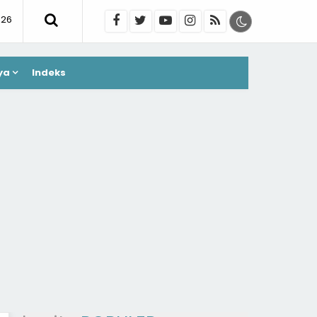
026
ya
Indeks