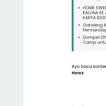
HOME SWEE
KALUNA KE
KARYA IDGI
Gandeng Ko
Permendagr
Dompet Dh
Camp untu
Ayo baca konten
News