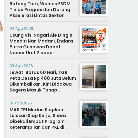
Batang Toru, Wamen ESDM
Tinjau Progres dan Dorong
Akselerasi Lintas Sektor
04 Agu 2026
Usung Visi Nagari Aie Dingin
Mandiri Nan Madani, Endara
Putra Gunawan Dapat
Nomor Urut 2 pada
Penetapan Calon Wali
Nagari.
03 Agu 2026
Lewati Batas 60 Hari, TGR
Peta Desa Rp 400 Juta Belum
Dikembalikan, Kini Didakwa
Segera Masuk Tahap
Penyidikan
01 Agu 2026
MAS TPI Medan Siapkan
Lulusan Siap Kerja, Siswa
Dibekali Empat Program
Keterampilan dan PKL di
Dunia Industri