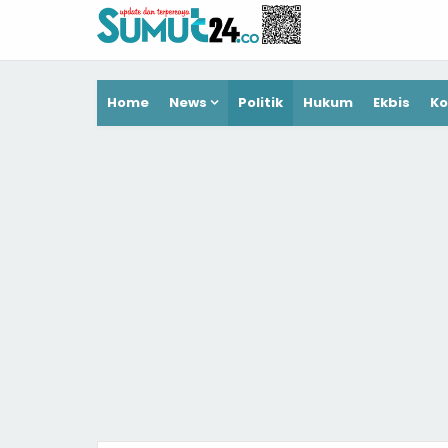
Home
News
Politik
Hukum
Ekbis
Ko