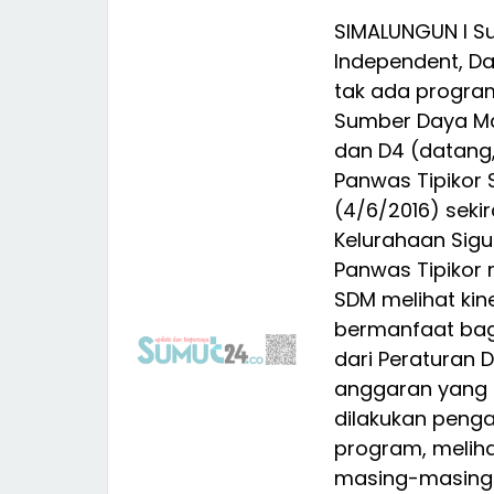
SIMALUNGUN I S
Independent, Da
tak ada program
Sumber Daya Ma
dan D4 (datang,
Panwas Tipikor 
(4/6/2016) sekir
Kelurahaan Sig
Panwas Tipikor
SDM melihat kin
bermanfaat bag
dari Peraturan D
anggaran yang k
dilakukan penga
program, melihat
masing-masing 