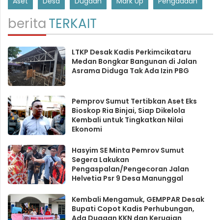
Aset
Desa
Dugaan
Mark Up
Pengadaan
berita
TERKAIT
LTKP Desak Kadis Perkimcikataru
Medan Bongkar Bangunan di Jalan
Asrama Diduga Tak Ada Izin PBG
Pemprov Sumut Tertibkan Aset Eks
Bioskop Ria Binjai, Siap Dikelola
Kembali untuk Tingkatkan Nilai
Ekonomi
Hasyim SE Minta Pemrov Sumut
Segera Lakukan
Pengaspalan/Pengecoran Jalan
Helvetia Psr 9 Desa Manunggal
Kembali Mengamuk, GEMPPAR Desak
Bupati Copot Kadis Perhubungan,
Ada Dugaan KKN dan Kerugian