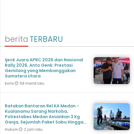
berita
TERBARU
Ijeck Juara APRC 2026 dan Nasional
Rally 2026, Anto Genk: Prestasi
Gemilang yang Membanggakan
Sumatera Utara
58 menit lalu
kota
Ratakan Bantaran Rel KA Medan -
Kualanamu Sarang Narkoba,
Polrestabes Medan Amankan 3 Kg
Ganja, Sejumlah Paket Sabu Hingga
Beragam Senjata Disita
2 jam lalu
Hukum