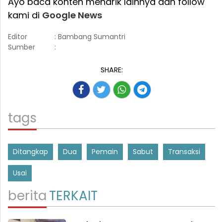
Ayo baca konten menarik lainnya dan follow
kami di
Google News
Editor
: Bambang Sumantri
Sumber
:
SHARE:
tags
Ditangkap
Dua
Pemain
Sabut
Transaksi
Usai
berita
TERKAIT