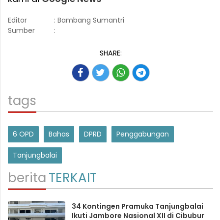
Editor
: Bambang Sumantri
Sumber
:
SHARE:
tags
6 OPD
Bahas
DPRD
Penggabungan
Tanjungbalai
berita
TERKAIT
34 Kontingen Pramuka Tanjungbalai
Ikuti Jambore Nasional XII di Cibubur