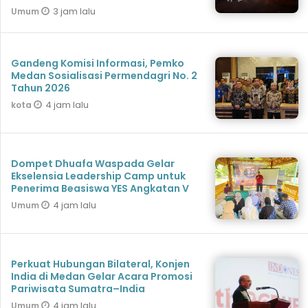
3 jam lalu
Umum
Gandeng Komisi Informasi, Pemko
Medan Sosialisasi Permendagri No. 2
Tahun 2026
4 jam lalu
kota
Dompet Dhuafa Waspada Gelar
Ekselensia Leadership Camp untuk
Penerima Beasiswa YES Angkatan V
4 jam lalu
Umum
Perkuat Hubungan Bilateral, Konjen
India di Medan Gelar Acara Promosi
Pariwisata Sumatra–India
4 jam lalu
Umum