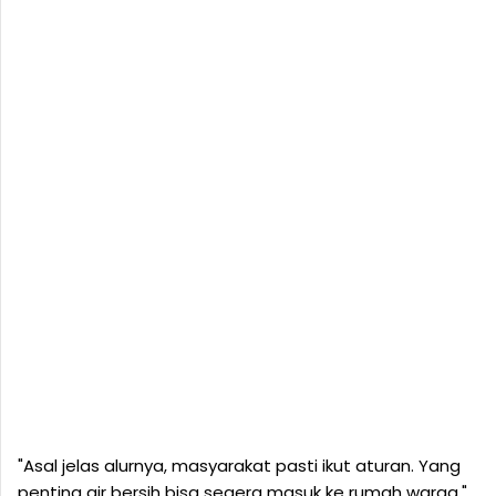
"Asal jelas alurnya, masyarakat pasti ikut aturan. Yang
penting air bersih bisa segera masuk ke rumah warga,"