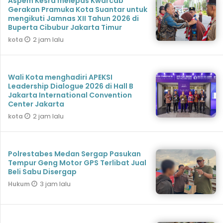
Aspem Kesra melepas Kwarcab
Gerakan Pramuka Kota Suantar untuk
mengikuti Jamnas XII Tahun 2026 di
Buperta Cibubur Jakarta Timur
2 jam lalu
kota
Wali Kota menghadiri APEKSI
Leadership Dialogue 2026 di Hall B
Jakarta International Convention
Center Jakarta
2 jam lalu
kota
Polrestabes Medan Sergap Pasukan
Tempur Geng Motor GPS Terlibat Jual
Beli Sabu Disergap
3 jam lalu
Hukum