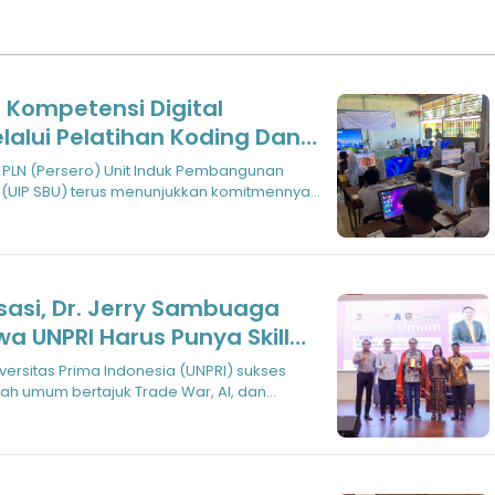
 Kompetensi Digital
alui Pelatihan Koding Dan
ifisial di Asahan
 PLN (Persero) Unit Induk Pembangunan
 (UIP SBU) terus menunjukkan komitmennya
isasi, Dr. Jerry Sambuaga
a UNPRI Harus Punya Skill
if
versitas Prima Indonesia (UNPRI) sukses
ah umum bertajuk Trade War, AI, dan