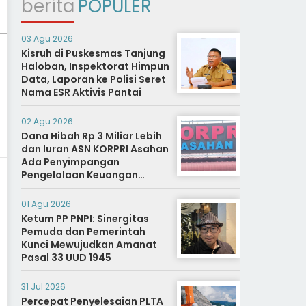
berita
POPULER
03 Agu 2026
Kisruh di Puskesmas Tanjung
Haloban, Inspektorat Himpun
Data, Laporan ke Polisi Seret
Nama ESR Aktivis Pantai
02 Agu 2026
Dana Hibah Rp 3 Miliar Lebih
dan Iuran ASN KORPRI Asahan
Ada Penyimpangan
Pengelolaan Keuangan
Dipertanyakan, Aparat
Diminta Segera Usut
01 Agu 2026
Ketum PP PNPI: Sinergitas
Pemuda dan Pemerintah
Kunci Mewujudkan Amanat
Pasal 33 UUD 1945
31 Jul 2026
Percepat Penyelesaian PLTA