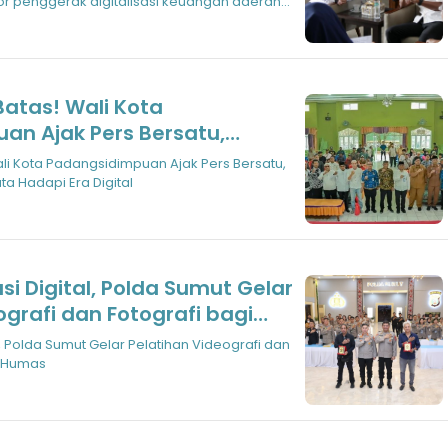
r penggerak digitalisasi keuangan daerah
Batas! Wali Kota
an Ajak Pers Bersatu,
adi Senjata Hadapi Era
ali Kota Padangsidimpuan Ajak Pers Bersatu,
ta Hadapi Era Digital
si Digital, Polda Sumut Gelar
ografi dan Fotografi bagi
s
l, Polda Sumut Gelar Pelatihan Videografi dan
l Humas