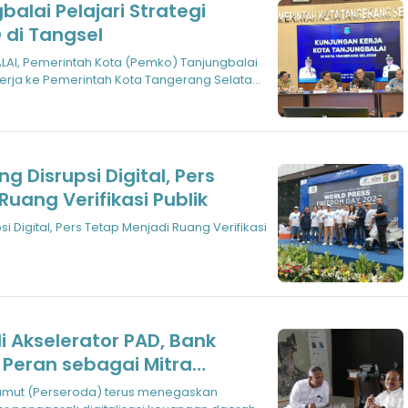
alai Pelajari Strategi
D di Tangsel
AI, Pemerintah Kota (Pemko) Tanjungbalai
erja ke Pemerintah Kota Tangerang Selatan
 Disrupsi Digital, Pers
Ruang Verifikasi Publik
i Digital, Pers Tetap Menjadi Ruang Verifikasi
di Akselerator PAD, Bank
 Peran sebagai Mitra
da di Sumut