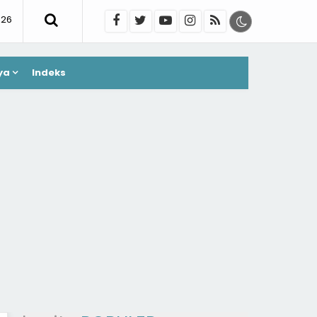
026
ya
Indeks