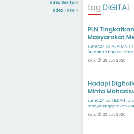
Index Berita
+
tag
DIGITAL
Index Foto
+
PLN Tingkatkan
Masyarakat Mel
Kecerdasan Art
sumut24.co ASAHAN, PT
Sumatera Bagian Utara
dalam mendorong pe
28 Jun 2026
kota
Hadapi Digital
Minta Mahasisw
Yang Kompetit
sumut24.co MEDAN , Uni
menyelenggarakan kuli
Signifikansinya unt
22 Jun 2026
kota