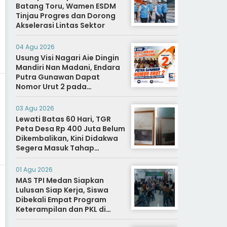
Batang Toru, Wamen ESDM
Tinjau Progres dan Dorong
Akselerasi Lintas Sektor
04 Agu 2026
Usung Visi Nagari Aie Dingin
Mandiri Nan Madani, Endara
Putra Gunawan Dapat
Nomor Urut 2 pada
Penetapan Calon Wali
Nagari.
03 Agu 2026
Lewati Batas 60 Hari, TGR
Peta Desa Rp 400 Juta Belum
Dikembalikan, Kini Didakwa
Segera Masuk Tahap
Penyidikan
01 Agu 2026
MAS TPI Medan Siapkan
Lulusan Siap Kerja, Siswa
Dibekali Empat Program
Keterampilan dan PKL di
Dunia Industri