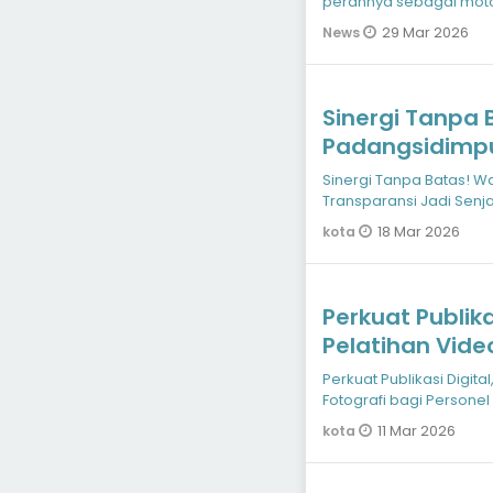
perannya sebagai moto
sekaligus mitra stra
29 Mar 2026
News
Sinergi Tanpa 
Padangsidimpu
Transparansi J
Sinergi Tanpa Batas! W
Digital
Transparansi Jadi Senja
18 Mar 2026
kota
Perkuat Publika
Pelatihan Vide
Personel Huma
Perkuat Publikasi Digita
Fotografi bagi Persone
11 Mar 2026
kota