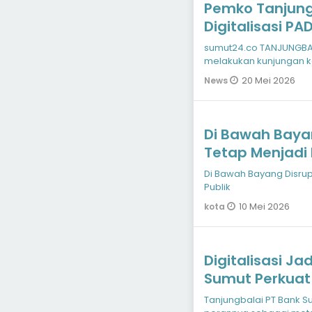
Pemko Tanjungb
Digitalisasi PA
sumut24.co TANJUNGBAL
melakukan kunjungan k
(Tangsel), Sel
20 Mei 2026
News
Di Bawah Bayang
Tetap Menjadi 
Di Bawah Bayang Disrups
Publik
10 Mei 2026
kota
Digitalisasi Ja
Sumut Perkuat
Strategis Pem
Tanjungbalai PT Bank Sumut (Perseroda) terus menegaskan