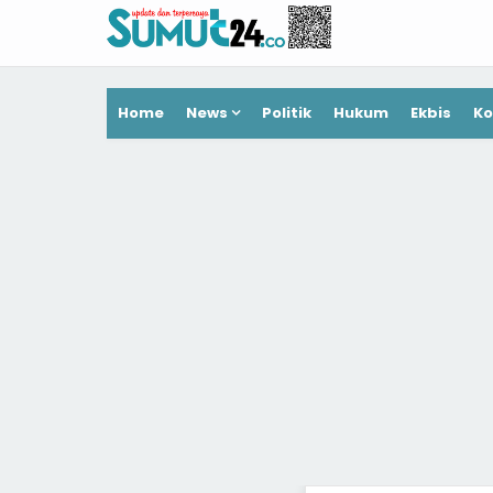
Home
News
Politik
Hukum
Ekbis
Ko