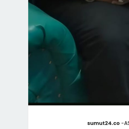
sumut24.co
-AS