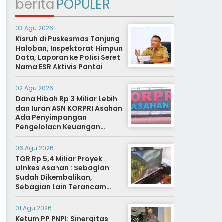
berita
POPULER
03 Agu 2026
Kisruh di Puskesmas Tanjung
Haloban, Inspektorat Himpun
Data, Laporan ke Polisi Seret
Nama ESR Aktivis Pantai
02 Agu 2026
Dana Hibah Rp 3 Miliar Lebih
dan Iuran ASN KORPRI Asahan
Ada Penyimpangan
Pengelolaan Keuangan
Dipertanyakan, Aparat
Diminta Segera Usut
06 Agu 2026
TGR Rp 5,4 Miliar Proyek
Dinkes Asahan : Sebagian
Sudah Dikembalikan,
Sebagian Lain Terancam
Sanksi Hukuman Berat
01 Agu 2026
Ketum PP PNPI: Sinergitas