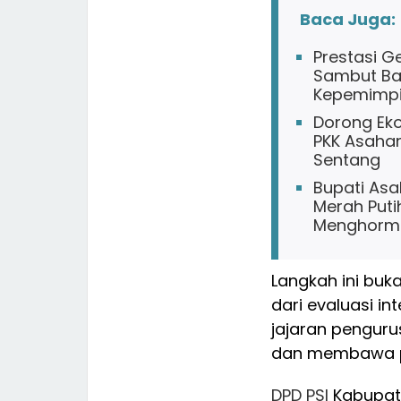
Baca Juga:
Prestasi G
Sambut Ban
Kepemimpi
Dorong Eko
PKK Asahan
Sentang
Bupati As
Merah Puti
Menghorma
Langkah ini buk
dari evaluasi i
jajaran pengu
dan membawa pa
DPD
PSI
Kabupa