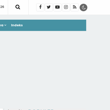
026
ya
Indeks