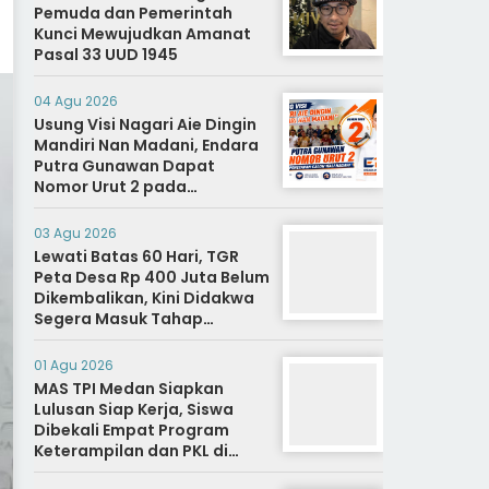
Pemuda dan Pemerintah
Kunci Mewujudkan Amanat
Pasal 33 UUD 1945
04 Agu 2026
Usung Visi Nagari Aie Dingin
Mandiri Nan Madani, Endara
Putra Gunawan Dapat
Nomor Urut 2 pada
Penetapan Calon Wali
Nagari.
03 Agu 2026
Lewati Batas 60 Hari, TGR
Peta Desa Rp 400 Juta Belum
Dikembalikan, Kini Didakwa
Segera Masuk Tahap
Penyidikan
01 Agu 2026
MAS TPI Medan Siapkan
Lulusan Siap Kerja, Siswa
Dibekali Empat Program
Keterampilan dan PKL di
Dunia Industri