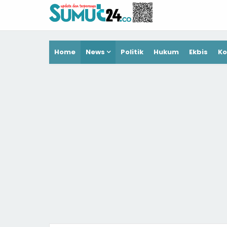
Home
News
Politik
Hukum
Ekbis
Ko