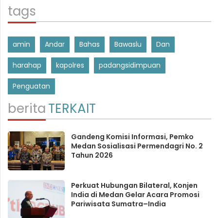
tags
amin
Andar
Bahas
Bawaslu
Dan
harahap
kapolres
padangsidimpuan
Penguatan
berita
TERKAIT
Gandeng Komisi Informasi, Pemko
Medan Sosialisasi Permendagri No. 2
Tahun 2026
Perkuat Hubungan Bilateral, Konjen
India di Medan Gelar Acara Promosi
Pariwisata Sumatra–India