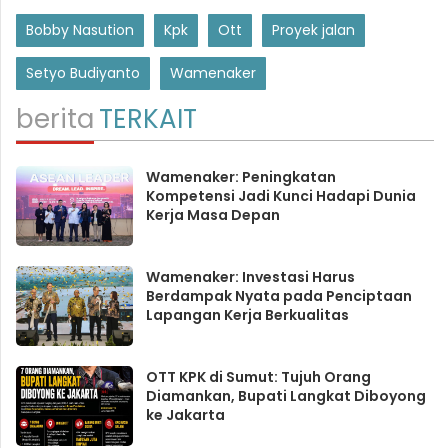
Bobby Nasution
Kpk
Ott
Proyek jalan
Setyo Budiyanto
Wamenaker
berita
TERKAIT
Wamenaker: Peningkatan
Kompetensi Jadi Kunci Hadapi Dunia
Kerja Masa Depan
Wamenaker: Investasi Harus
Berdampak Nyata pada Penciptaan
Lapangan Kerja Berkualitas
OTT KPK di Sumut: Tujuh Orang
Diamankan, Bupati Langkat Diboyong
ke Jakarta