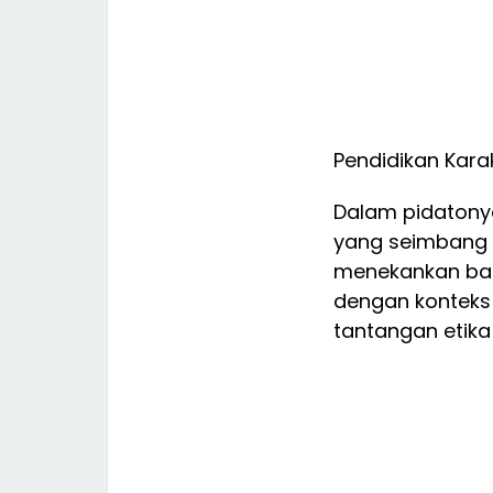
Pendidikan Kara
Dalam pidatonya
yang seimbang a
menekankan bahwa
dengan konteks
tantangan etika d