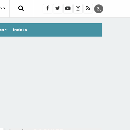
026
ya
Indeks