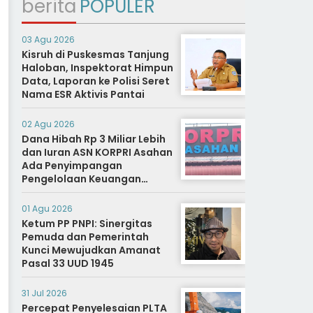
berita
POPULER
03 Agu 2026
Kisruh di Puskesmas Tanjung
Haloban, Inspektorat Himpun
Data, Laporan ke Polisi Seret
Nama ESR Aktivis Pantai
02 Agu 2026
Dana Hibah Rp 3 Miliar Lebih
dan Iuran ASN KORPRI Asahan
Ada Penyimpangan
Pengelolaan Keuangan
Dipertanyakan, Aparat
Diminta Segera Usut
01 Agu 2026
Ketum PP PNPI: Sinergitas
Pemuda dan Pemerintah
Kunci Mewujudkan Amanat
Pasal 33 UUD 1945
31 Jul 2026
Percepat Penyelesaian PLTA