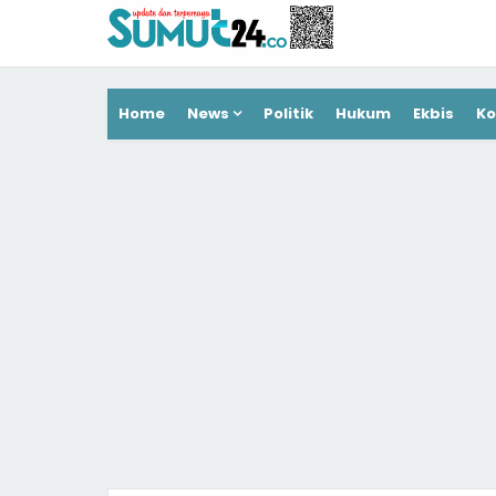
Home
News
Politik
Hukum
Ekbis
Ko