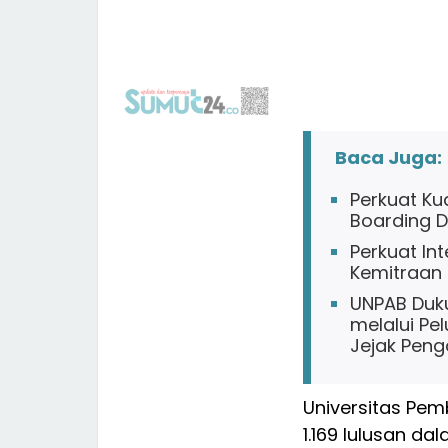
Baca Juga:
Perkuat Ku
Boarding 
Perkuat In
Kemitraan 
UNPAB Duku
melalui Pel
Jejak Peng
Universitas Pe
1.169 lulusan d