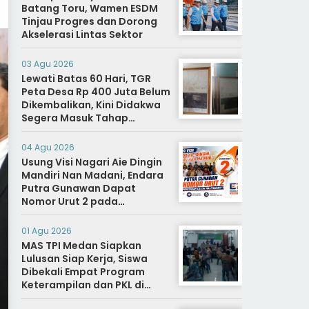
Batang Toru, Wamen ESDM
Tinjau Progres dan Dorong
Akselerasi Lintas Sektor
03 Agu 2026
Lewati Batas 60 Hari, TGR
Peta Desa Rp 400 Juta Belum
Dikembalikan, Kini Didakwa
Segera Masuk Tahap
Penyidikan
04 Agu 2026
Usung Visi Nagari Aie Dingin
Mandiri Nan Madani, Endara
Putra Gunawan Dapat
Nomor Urut 2 pada
Penetapan Calon Wali
Nagari.
01 Agu 2026
MAS TPI Medan Siapkan
Lulusan Siap Kerja, Siswa
Dibekali Empat Program
Keterampilan dan PKL di
Dunia Industri