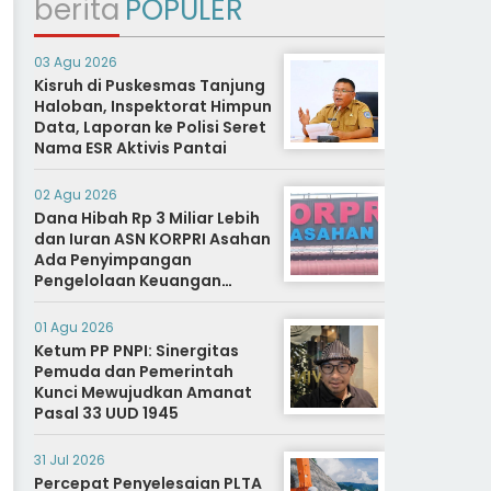
berita
POPULER
03 Agu 2026
Kisruh di Puskesmas Tanjung
Haloban, Inspektorat Himpun
Data, Laporan ke Polisi Seret
Nama ESR Aktivis Pantai
02 Agu 2026
Dana Hibah Rp 3 Miliar Lebih
dan Iuran ASN KORPRI Asahan
Ada Penyimpangan
Pengelolaan Keuangan
Dipertanyakan, Aparat
Diminta Segera Usut
01 Agu 2026
Ketum PP PNPI: Sinergitas
Pemuda dan Pemerintah
Kunci Mewujudkan Amanat
Pasal 33 UUD 1945
31 Jul 2026
Percepat Penyelesaian PLTA