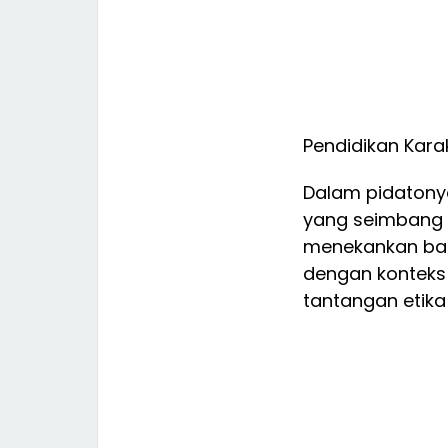
Pendidikan Kara
Dalam pidatonya
yang seimbang a
menekankan bahwa
dengan konteks
tantangan etika d