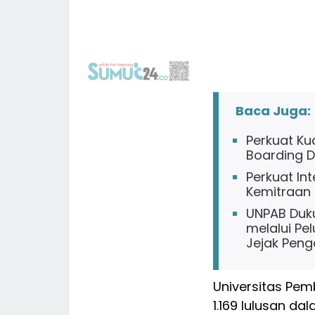
Baca Juga:
Perkuat Ku
Boarding 
Perkuat In
Kemitraan 
UNPAB Duku
melalui Pel
Jejak Peng
Universitas Pe
1.169 lulusan d