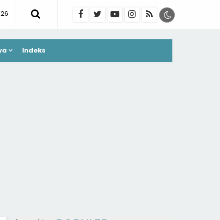
026
ya
Indeks