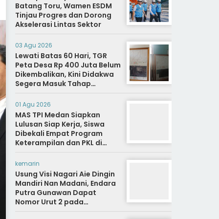
Batang Toru, Wamen ESDM
Tinjau Progres dan Dorong
Akselerasi Lintas Sektor
03 Agu 2026
Lewati Batas 60 Hari, TGR
Peta Desa Rp 400 Juta Belum
Dikembalikan, Kini Didakwa
Segera Masuk Tahap
Penyidikan
01 Agu 2026
MAS TPI Medan Siapkan
Lulusan Siap Kerja, Siswa
Dibekali Empat Program
Keterampilan dan PKL di
Dunia Industri
kemarin
Usung Visi Nagari Aie Dingin
Mandiri Nan Madani, Endara
Putra Gunawan Dapat
Nomor Urut 2 pada
Penetapan Calon Wali