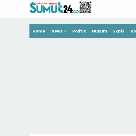
Home
News
Politik
Hukum
Ekbis
Ko