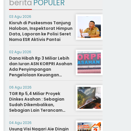
berita
POPULER
03 Agu 2026
Kisruh di Puskesmas Tanjung
Haloban, Inspektorat Himpun
Data, Laporan ke Polisi Seret
Nama ESR Aktivis Pantai
02 Agu 2026
Dana Hibah Rp 3 Miliar Lebih
dan Iuran ASN KORPRI Asahan
Ada Penyimpangan
Pengelolaan Keuangan
Dipertanyakan, Aparat
Diminta Segera Usut
06 Agu 2026
TGR Rp 5,4 Miliar Proyek
Dinkes Asahan : Sebagian
Sudah Dikembalikan,
Sebagian Lain Terancam
Sanksi Hukuman Berat
04 Agu 2026
Usung Visi Nagari Aie Dingin