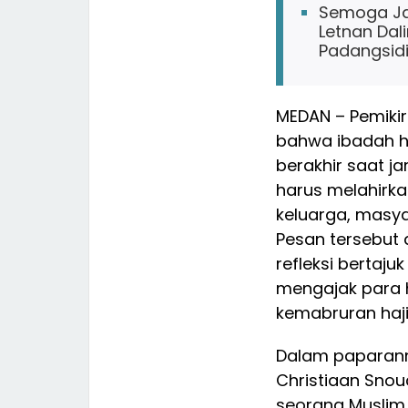
Semoga Jad
Letnan Da
Padangsid
MEDAN – Pemikir
bahwa ibadah ha
berakhir saat ja
harus melahirka
keluarga, masya
Pesan tersebut 
refleksi bertaju
mengajak para 
kemabruran haji
Dalam paparanny
Christiaan Sno
seorang Muslim 