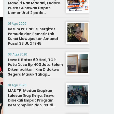
Mandiri Nan Madani, Endara
Putra Gunawan Dapat
Nomor Urut 2 pada
Penetapan Calon Wali
Nagari.
01 Agu 2026
Ketum PP PNPI: Sinergitas
Pemuda dan Pemerintah
Kunci Mewujudkan Amanat
Pasal 33 UUD 1945
03 Agu 2026
Lewati Batas 60 Hari, TGR
Peta Desa Rp 400 Juta Belum
Dikembalikan, Kini Didakwa
Segera Masuk Tahap
Penyidikan
01 Agu 2026
MAS TPI Medan Siapkan
Lulusan Siap Kerja, Siswa
Dibekali Empat Program
Keterampilan dan PKL di
Dunia Industri