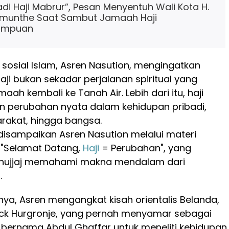
i Haji Mabrur”, Pesan Menyentuh Wali Kota H.
limunthe Saat Sambut Jamaah Haji
impuan
 sosial Islam, Asren Nasution, mengingatkan
ji bukan sekadar perjalanan spiritual yang
maah kembali ke Tanah Air. Lebih dari itu, haji
n perubahan nyata dalam kehidupan pribadi,
rakat, hingga bangsa.
disampaikan Asren Nasution melalui materi
k "Selamat Datang,
Haji
= Perubahan", yang
hujjaj memahami makna mendalam dari
.
a, Asren mengangkat kisah orientalis Belanda,
uck Hurgronje, yang pernah menyamar sebagai
bernama Abdul Ghaffar untuk meneliti kehidupan