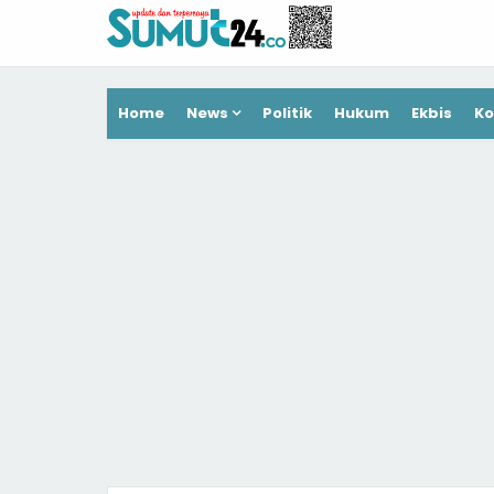
Home
News
Politik
Hukum
Ekbis
Ko