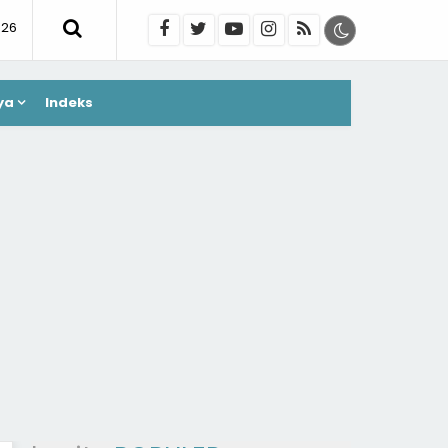
026
ya
Indeks