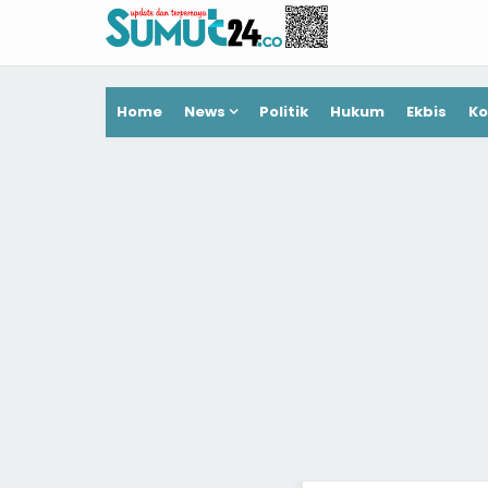
Home
News
Politik
Hukum
Ekbis
Ko