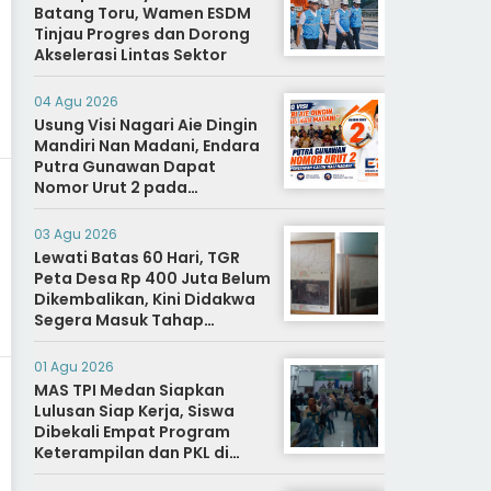
Batang Toru, Wamen ESDM
Tinjau Progres dan Dorong
Akselerasi Lintas Sektor
04 Agu 2026
Usung Visi Nagari Aie Dingin
Mandiri Nan Madani, Endara
Putra Gunawan Dapat
Nomor Urut 2 pada
Penetapan Calon Wali
Nagari.
03 Agu 2026
Lewati Batas 60 Hari, TGR
Peta Desa Rp 400 Juta Belum
Dikembalikan, Kini Didakwa
Segera Masuk Tahap
Penyidikan
01 Agu 2026
MAS TPI Medan Siapkan
Lulusan Siap Kerja, Siswa
Dibekali Empat Program
Keterampilan dan PKL di
Dunia Industri