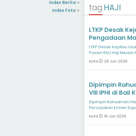
Index Berita
+
tag
HAJI
Index Foto
+
LTKP Desak Kej
Pengadaan Mak
Medan Rp4,3 Mi
LTKP Desak Kejatisu U
Pasien RSU Haji Medan R
26 Jun 2026
kota
Dipimpin Rah
VIII IPHI di Ba
Suparno Nahko
Dipimpin Rahudman Harah
Percayakan Erman Supa
16 Jun 2026
kota