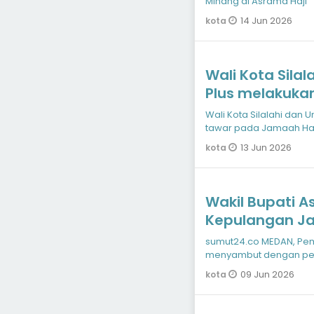
Minang di Asrama Haji
14 Jun 2026
kota
Wali Kota Sila
Plus melakuka
Jamaah Haji/H
Wali Kota Silalahi dan
tawar pada Jamaah Haj
13 Jun 2026
kota
Wakil Bupati 
Kepulangan Jam
Asrama Haji M
sumut24.co MEDAN, Pe
menyambut dengan penu
7 yang telah menunaik
09 Jun 2026
kota