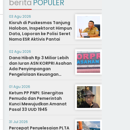
berita
POPULER
03 Agu 2026
Kisruh di Puskesmas Tanjung
Haloban, Inspektorat Himpun
Data, Laporan ke Polisi Seret
Nama ESR Aktivis Pantai
02 Agu 2026
Dana Hibah Rp 3 Miliar Lebih
dan Iuran ASN KORPRI Asahan
Ada Penyimpangan
Pengelolaan Keuangan
Dipertanyakan, Aparat
Diminta Segera Usut
01 Agu 2026
Ketum PP PNPI: Sinergitas
Pemuda dan Pemerintah
Kunci Mewujudkan Amanat
Pasal 33 UUD 1945
31 Jul 2026
Percepat Penyelesaian PLTA