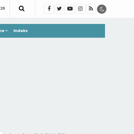
026
ya
Indeks