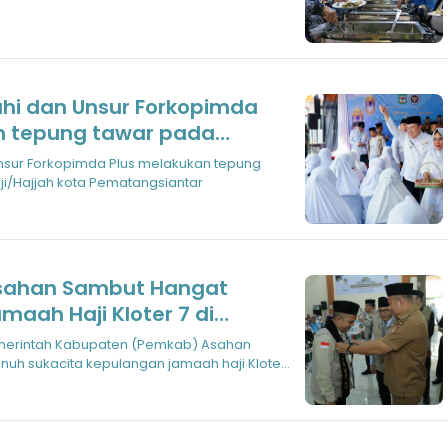
lahi dan Unsur Forkopimda
n tepung tawar pada
ajjah kota Pematangsiantar
 Unsur Forkopimda Plus melakukan tepung
i/Hajjah kota Pematangsiantar
Asahan Sambut Hangat
aah Haji Kloter 7 di
edan
merintah Kabupaten (Pemkab) Asahan
h sukacita kepulangan jamaah haji Kloter
a