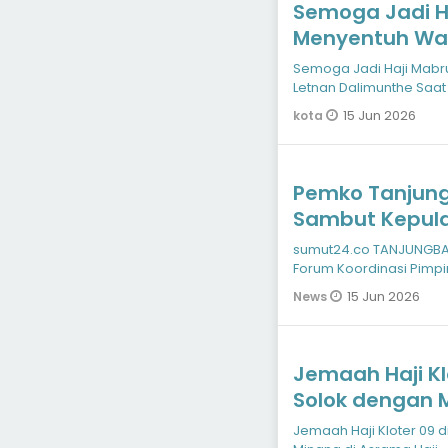
Semoga Jadi Ha
Menyentuh Wal
Saat Sambut J
Semoga Jadi Haji Mabr
Padangsidimp
Letnan Dalimunthe Saa
15 Jun 2026
kota
Pemko Tanjung
Sambut Kepula
sumut24.co TANJUNGBAL
Forum Koordinasi Pim
kepulangan 130 jamaa
15 Jun 2026
News
Jemaah Haji Kl
Solok dengan 
Haji
Jemaah Haji Kloter 09 