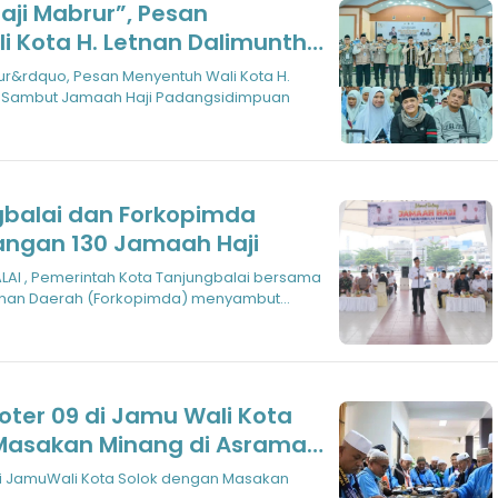
ji Mabrur”, Pesan
i Kota H. Letnan Dalimunthe
amaah Haji
ur&rdquo, Pesan Menyentuh Wali Kota H.
uan
t Sambut Jamaah Haji Padangsidimpuan
balai dan Forkopimda
ngan 130 Jamaah Haji
AI , Pemerintah Kota Tanjungbalai bersama
pinan Daerah (Forkopimda) menyambut
oter 09 di Jamu Wali Kota
Masakan Minang di Asrama
di JamuWali Kota Solok dengan Masakan