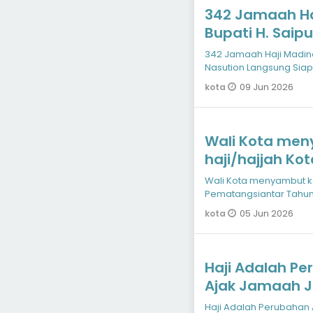
342 Jamaah Ha
Bupati H. Saip
Siapkan Gebra
342 Jamaah Haji Madina
Nasution Langsung Sia
09 Jun 2026
kota
Wali Kota me
haji/hajjah K
1447 H/2026 M
Wali Kota menyambut k
Pematangsiantar Tahun
05 Jun 2026
kota
Haji Adalah Pe
Ajak Jamaah 
sebagai Gerak
Haji Adalah Perubahan