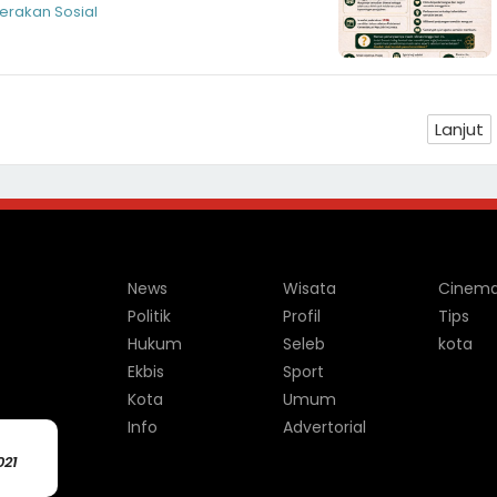
rakan Sosial
Lanjut
News
Wisata
Cinem
Politik
Profil
Tips
Hukum
Seleb
kota
Ekbis
Sport
Kota
Umum
Info
Advertorial
021