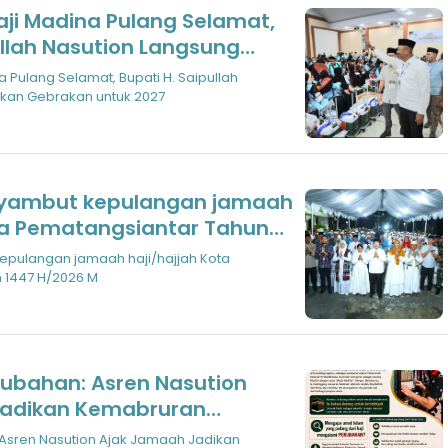
ji Madina Pulang Selamat,
ullah Nasution Langsung
kan untuk 2027
 Pulang Selamat, Bupati H. Saipullah
pkan Gebrakan untuk 2027
nyambut kepulangan jamaah
ota Pematangsiantar Tahun
epulangan jamaah haji/hajjah Kota
 1447 H/2026 M
rubahan: Asren Nasution
Jadikan Kemabruran
an Sosial
 Asren Nasution Ajak Jamaah Jadikan