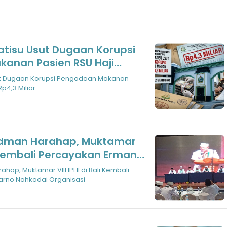
atisu Usut Dugaan Korupsi
anan Pasien RSU Haji
liar
sut Dugaan Korupsi Pengadaan Makanan
p4,3 Miliar
udman Harahap, Muktamar
li Kembali Percayakan Erman
dai Organisasi
ap, Muktamar VIII IPHI di Bali Kembali
rno Nahkodai Organisasi