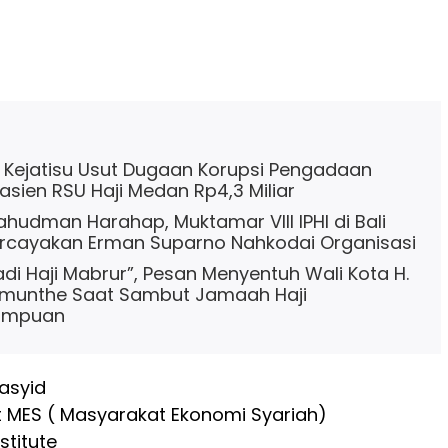
 Kejatisu Usut Dugaan Korupsi Pengadaan
sien RSU Haji Medan Rp4,3 Miliar
ahudman Harahap, Muktamar VIII IPHI di Bali
ercayakan Erman Suparno Nahkodai Organisasi
i Haji Mabrur”, Pesan Menyentuh Wali Kota H.
limunthe Saat Sambut Jamaah Haji
impuan
Rasyid
 MES ( Masyarakat Ekonomi Syariah)
stitute