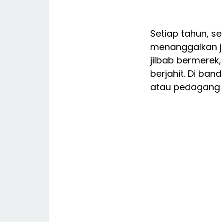
Setiap tahun, s
menanggalkan ja
jilbab bermerek
berjahit. Di ban
atau pedagang p