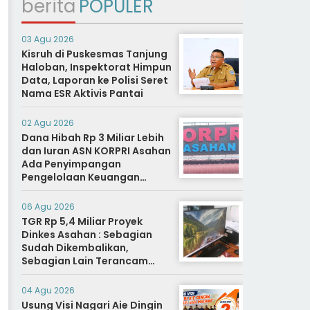
berita
POPULER
03 Agu 2026
Kisruh di Puskesmas Tanjung
Haloban, Inspektorat Himpun
Data, Laporan ke Polisi Seret
Nama ESR Aktivis Pantai
02 Agu 2026
Dana Hibah Rp 3 Miliar Lebih
dan Iuran ASN KORPRI Asahan
Ada Penyimpangan
Pengelolaan Keuangan
Dipertanyakan, Aparat
Diminta Segera Usut
06 Agu 2026
TGR Rp 5,4 Miliar Proyek
Dinkes Asahan : Sebagian
Sudah Dikembalikan,
Sebagian Lain Terancam
Sanksi Hukuman Berat
04 Agu 2026
Usung Visi Nagari Aie Dingin