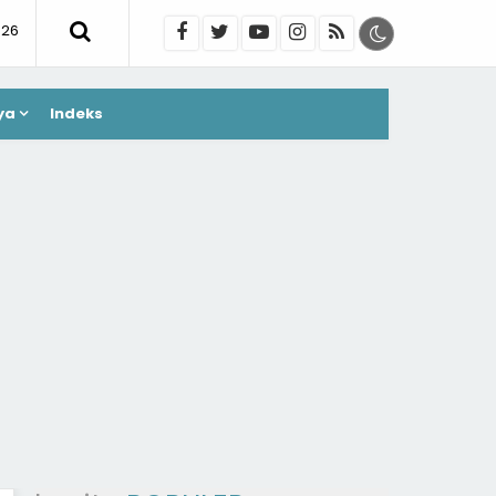
026
ya
Indeks