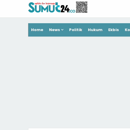
Home
News
Politik
Hukum
Ekbis
Ko