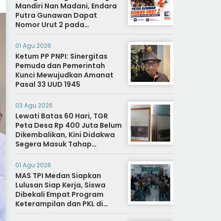
Mandiri Nan Madani, Endara
Putra Gunawan Dapat
Nomor Urut 2 pada
Penetapan Calon Wali
Nagari.
01 Agu 2026
Ketum PP PNPI: Sinergitas
Pemuda dan Pemerintah
Kunci Mewujudkan Amanat
Pasal 33 UUD 1945
03 Agu 2026
Lewati Batas 60 Hari, TGR
Peta Desa Rp 400 Juta Belum
Dikembalikan, Kini Didakwa
Segera Masuk Tahap
Penyidikan
01 Agu 2026
MAS TPI Medan Siapkan
Lulusan Siap Kerja, Siswa
Dibekali Empat Program
Keterampilan dan PKL di
Dunia Industri