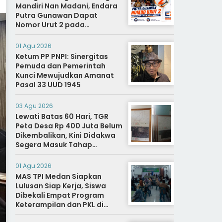
Mandiri Nan Madani, Endara
Putra Gunawan Dapat
Nomor Urut 2 pada
Penetapan Calon Wali
Nagari.
01 Agu 2026
Ketum PP PNPI: Sinergitas
Pemuda dan Pemerintah
Kunci Mewujudkan Amanat
Pasal 33 UUD 1945
03 Agu 2026
Lewati Batas 60 Hari, TGR
Peta Desa Rp 400 Juta Belum
Dikembalikan, Kini Didakwa
Segera Masuk Tahap
Penyidikan
01 Agu 2026
MAS TPI Medan Siapkan
Lulusan Siap Kerja, Siswa
Dibekali Empat Program
Keterampilan dan PKL di
Dunia Industri