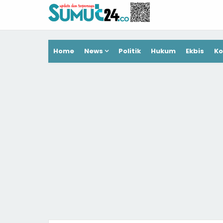
Home
News
Politik
Hukum
Ekbis
Ko