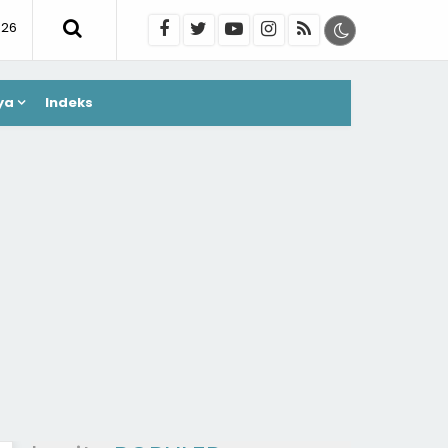
026
ya
Indeks