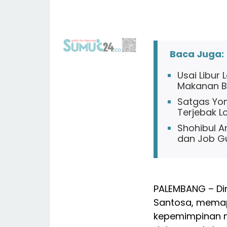
Baca Juga:
Usai Libur
Makanan Be
Satgas Yon
Terjebak L
Shohibul A
dan Job Gu
PALEMBANG – Dire
Santosa, memap
kepemimpinan n