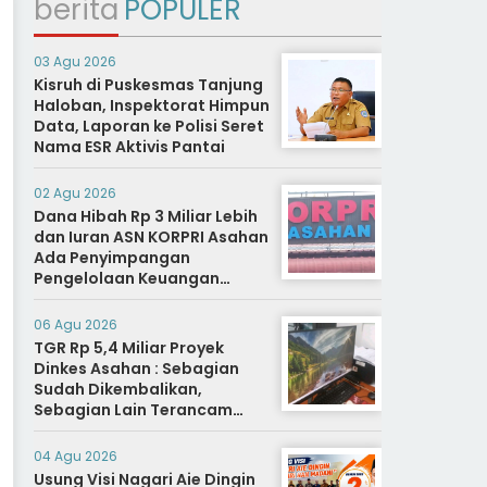
berita
POPULER
03 Agu 2026
Kisruh di Puskesmas Tanjung
Haloban, Inspektorat Himpun
Data, Laporan ke Polisi Seret
Nama ESR Aktivis Pantai
02 Agu 2026
Dana Hibah Rp 3 Miliar Lebih
dan Iuran ASN KORPRI Asahan
Ada Penyimpangan
Pengelolaan Keuangan
Dipertanyakan, Aparat
Diminta Segera Usut
06 Agu 2026
TGR Rp 5,4 Miliar Proyek
Dinkes Asahan : Sebagian
Sudah Dikembalikan,
Sebagian Lain Terancam
Sanksi Hukuman Berat
04 Agu 2026
Usung Visi Nagari Aie Dingin