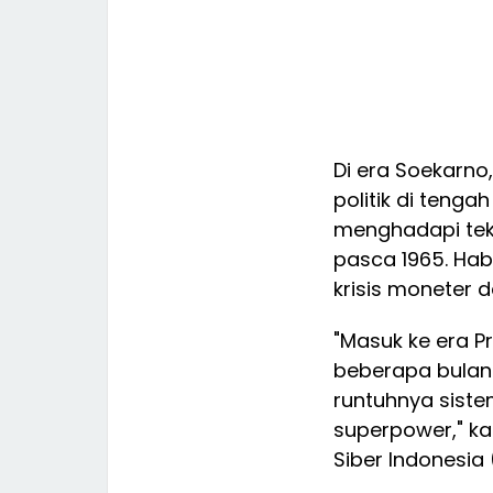
Di era Soekarn
politik di tenga
menghadapi teka
pasca 1965. Ha
krisis moneter d
"Masuk ke era P
beberapa bulan
runtuhnya siste
superpower," k
Siber Indonesia 