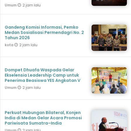
2 jam lalu
Umum
Gandeng Komisi Informasi, Pemko
Medan Sosialisasi Permendagri No. 2
Tahun 2026
2 jam lalu
kota
Dompet Dhuafa Waspada Gelar
Ekselensia Leadership Camp untuk
Penerima Beasiswa YES Angkatan V
2 jam lalu
Umum
Perkuat Hubungan Bilateral, Konjen
India di Medan Gelar Acara Promosi
Pariwisata Sumatra–India
2 jam lalu
Umum