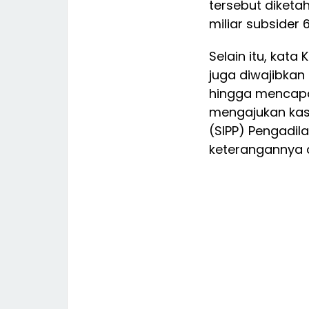
tersebut diketah
miliar subsider 
Selain itu, ka
juga diwajibka
hingga mencapai 
mengajukan kasa
(SIPP) Pengadil
keterangannya d