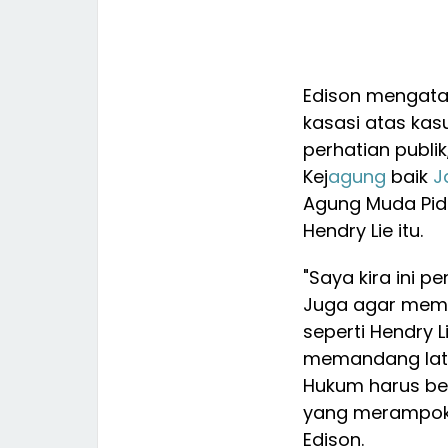
Edison mengata
kasasi atas kas
perhatian publi
Kej
agung
baik
J
Agung Muda Pid
Hendry Lie itu.
"Saya kira ini p
Juga agar memb
seperti Hendry 
memandang latar
Hukum harus ber
yang merampok u
Edison.