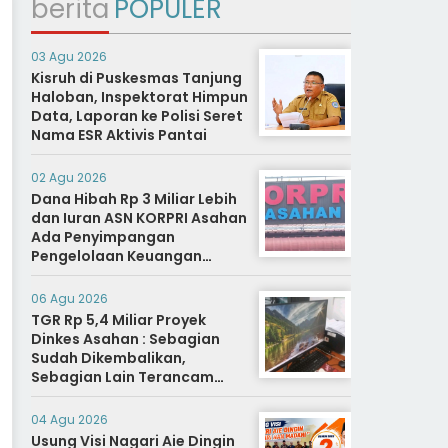
berita
POPULER
03 Agu 2026
Kisruh di Puskesmas Tanjung
Haloban, Inspektorat Himpun
Data, Laporan ke Polisi Seret
Nama ESR Aktivis Pantai
02 Agu 2026
Dana Hibah Rp 3 Miliar Lebih
dan Iuran ASN KORPRI Asahan
Ada Penyimpangan
Pengelolaan Keuangan
Dipertanyakan, Aparat
Diminta Segera Usut
06 Agu 2026
TGR Rp 5,4 Miliar Proyek
Dinkes Asahan : Sebagian
Sudah Dikembalikan,
Sebagian Lain Terancam
Sanksi Hukuman Berat
04 Agu 2026
Usung Visi Nagari Aie Dingin