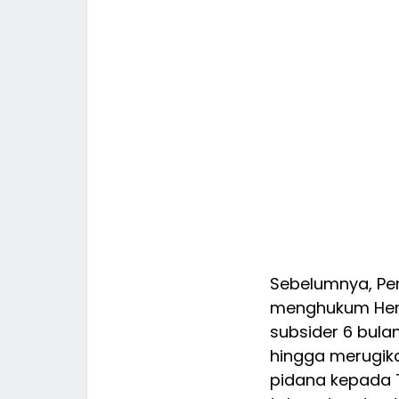
Sebelumnya, Pen
menghukum Hendr
subsider 6 bula
hingga merugika
pidana kepada 