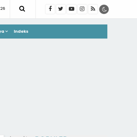
026
ya
Indeks