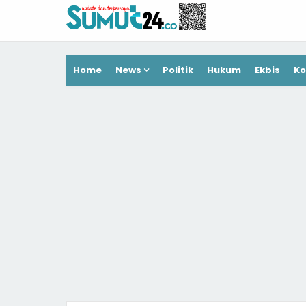
Home
News
Politik
Hukum
Ekbis
Ko