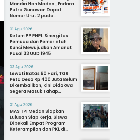
Mandiri Nan Madani, Endara
Putra Gunawan Dapat
Nomor Urut 2 pada
Penetapan Calon Wali
Nagari.
01 Agu 2026
Ketum PP PNPI: Sinergitas
Pemuda dan Pemerintah
Kunci Mewujudkan Amanat
Pasal 33 UUD 1945
03 Agu 2026
Lewati Batas 60 Hari, TGR
Peta Desa Rp 400 Juta Belum
Dikembalikan, Kini Didakwa
Segera Masuk Tahap
Penyidikan
01 Agu 2026
MAS TPI Medan Siapkan
Lulusan Siap Kerja, Siswa
Dibekali Empat Program
Keterampilan dan PKL di
Dunia Industri