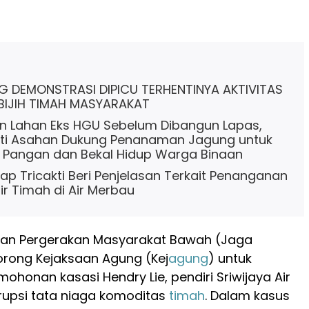
 DEMONSTRASI DIPICU TERHENTINYA AKTIVITAS
 BIJIH TIMAH MASYARAKAT
n Lahan Eks HGU Sebelum Dibangun Lapas,
ati Asahan Dukung Penanaman Jagung untuk
 Pangan dan Bekal Hidup Warga Binaan
lap Tricakti Beri Penjelasan Terkait Penanganan
ir Timah di Air Merbau
ngan Pergerakan Masyarakat Bawah (Jaga
ong Kejaksaan Agung (Kej
agung
) untuk
honan kasasi Hendry Lie, pendiri Sriwijaya Air
rupsi tata niaga komoditas
timah
. Dalam kasus