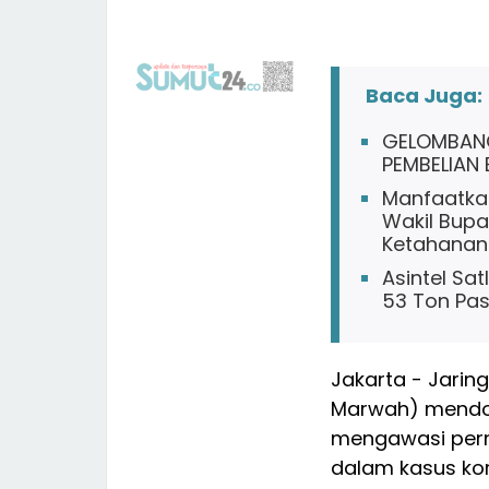
Baca Juga:
GELOMBANG
PEMBELIAN
Manfaatka
Wakil Bup
Ketahanan
Asintel Sat
53 Ton Pas
Jakarta - Jari
Marwah) mendor
mengawasi permo
dalam kasus ko