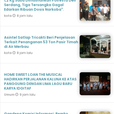
1,2 Kg Sabu Dimusnahkan Polresta Deli
Serdang, Tiga Tersangka Gagal
Edarkan Ribuan Dosis Narkoba".
8 jam lalu
kota
Asintel Satlap Tricakti Beri Penjelasan
Terkait Penanganan 53 Ton Pasir Timah
di Air Merbau
8 jam lalu
kota
HOME SWEET LOAN THE MUSICAL
HADIRKAN PERJALANAN KALUNA KE ATAS
PANGGUNG DENGAN LIMA LAGU BARU
KARYA IDGITAF
9 jam lalu
Umum
Gandeng Komisi Informasi, Pemko