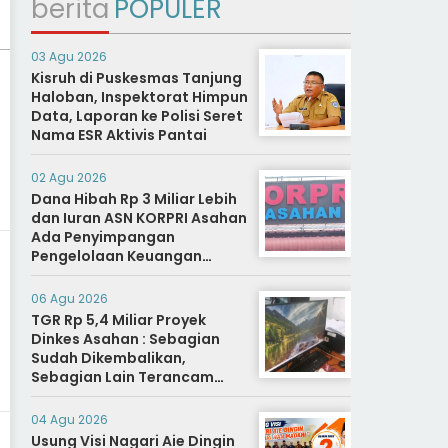
berita
POPULER
03 Agu 2026
Kisruh di Puskesmas Tanjung
Haloban, Inspektorat Himpun
Data, Laporan ke Polisi Seret
Nama ESR Aktivis Pantai
02 Agu 2026
Dana Hibah Rp 3 Miliar Lebih
dan Iuran ASN KORPRI Asahan
Ada Penyimpangan
Pengelolaan Keuangan
Dipertanyakan, Aparat
Diminta Segera Usut
06 Agu 2026
TGR Rp 5,4 Miliar Proyek
Dinkes Asahan : Sebagian
Sudah Dikembalikan,
Sebagian Lain Terancam
Sanksi Hukuman Berat
04 Agu 2026
Usung Visi Nagari Aie Dingin