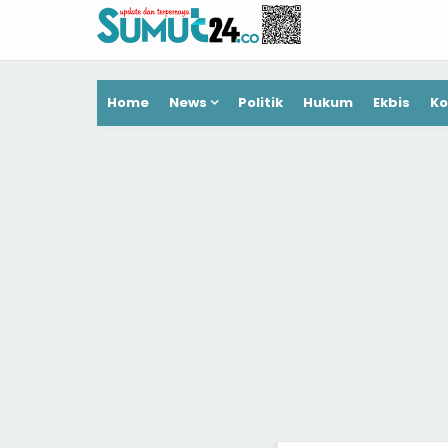
Home
News
Politik
Hukum
Ekbis
Ko