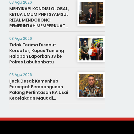
03 Agu 2026
MENYIKAPI KONDISI GLOBAL,
KETUA UMUM PNPI SYAMSUL
RIZAL MENDORONG
PEMERINTAH MEMPERKUAT
SISTEM DAN INFRASTRUKTUR
INTELIJEN NEGARA
03 Agu 2026
Tidak Terima Disebut
Koruptor, Kapus Tanjung
Haloban Laporkan JS ke
Polres Labuhanbatu
03 Agu 2026
Ijeck Desak Kemenhub
Percepat Pembangunan
Palang Perlintasan KA Usai
Kecelakaan Maut di
Perbaungan