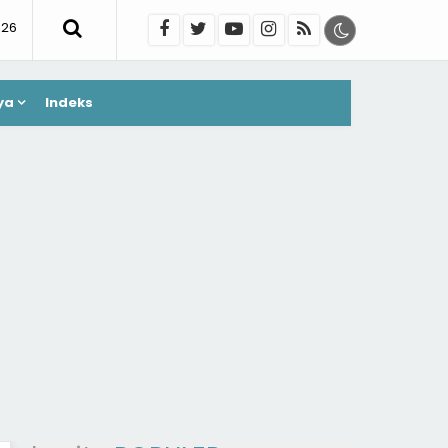
026
ya
Indeks