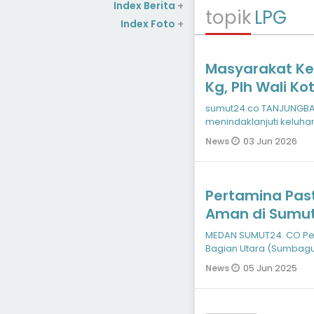
Index Berita
+
topik
LPG
Index Foto
+
Masyarakat Ke
Kg, Plh Wali K
dan Pangkala
sumut24.co TANJUNGBAL
menindaklanjuti keluha
LPG subsidi ukuran 3 k
03 Jun 2026
News
Pertamina Past
Aman di Sumut
MEDAN SUMUT24. CO Pertamina Patra Niaga Regional Sumatera
Bagian Utara (Sumbagut
kondisi aman di S
05 Jun 2025
News