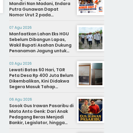
Mandiri Nan Madani, Endara
Putra Gunawan Dapat
Nomor Urut 2 pada
Penetapan Calon Wali
Nagari.
07 Agu 2026
Manfaatkan Lahan Eks HGU
Sebelum Dibangun Lapas,
Wakil Bupati Asahan Dukung
Penanaman Jagung untuk
Ketahanan Pangan dan Bekal
Hidup Warga Binaan
03 Agu 2026
Lewati Batas 60 Hari, TGR
Peta Desa Rp 400 Juta Belum
Dikembalikan, Kini Didakwa
Segera Masuk Tahap
Penyidikan
06 Agu 2026
Sosok Gus Irawan Pasaribu di
Mata Anto Genk: Dari Anak
Pedagang Beras Menjadi
Bankir, Legislator, hingga
Bupati Tapanuli Selatan