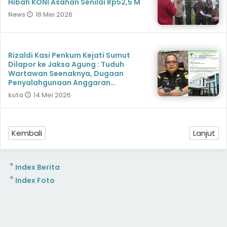
Hibah KONI Asahan Senilai Rp52,5 M
18 Mei 2026
News
Rizaldi Kasi Penkum Kejati Sumut
Dilapor ke Jaksa Agung : Tuduh
Wartawan Seenaknya, Dugaan
Penyalahgunaan Anggaran
Mengemuka
14 Mei 2026
kota
Kembali
Lanjut
+
Index Berita
+
Index Foto