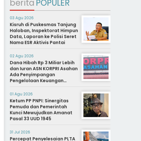
berita
POPULER
03 Agu 2026
Kisruh di Puskesmas Tanjung
Haloban, Inspektorat Himpun
Data, Laporan ke Polisi Seret
Nama ESR Aktivis Pantai
02 Agu 2026
Dana Hibah Rp 3 Miliar Lebih
dan Iuran ASN KORPRI Asahan
Ada Penyimpangan
Pengelolaan Keuangan
Dipertanyakan, Aparat
Diminta Segera Usut
01 Agu 2026
Ketum PP PNPI: Sinergitas
Pemuda dan Pemerintah
Kunci Mewujudkan Amanat
Pasal 33 UUD 1945
31 Jul 2026
Percepat Penyelesaian PLTA