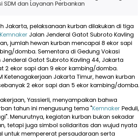
i SDM dan Layanan Perbankan
ah Jakarta, pelaksanaan kurban dilakukan di tiga
Kemnaker
Jalan Jenderal Gatot Subroto Kavling
atan, jumlah hewan kurban mencapai 8 ekor sapi
mbing/domba. Sementara di Gedung Vokasi
n Jenderal Gatot Subroto Kavling 44, Jakarta
at 2 ekor sapi dan 9 ekor kambing/domba.
M Ketenagakerjaan Jakarta Timur, hewan kurban
sebanyak 2 ekor sapi dan 5 ekor kambing/domba.
akerjaan, Yassierli, menyampaikan bahwa
rban tahun ini mengusung tema "
Kemnaker
Peduli,
gi". Menurutnya, kegiatan kurban bukan sekadar
n, tetapi juga simbol solidaritas dan wujud nyata
ial untuk mempererat persaudaraan serta