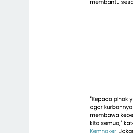
membantu ses
"Kepada pihak 
agar kurbannya 
membawa keberk
kita semua," ka
Kemnaker
, Jaka