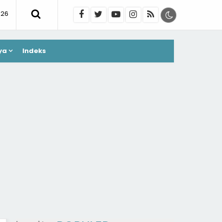
026
ya
Indeks