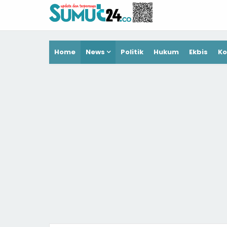
Home
News
Politik
Hukum
Ekbis
Ko