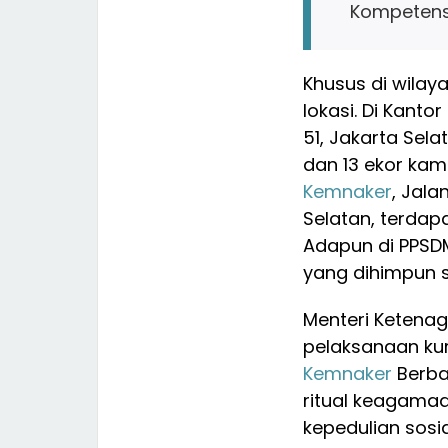
Kompetens
Khusus di wilay
lokasi. Di Kantor
51, Jakarta Sel
dan 13 ekor ka
Kemnaker
, Jala
Selatan, terdap
Adapun di PPSD
yang dihimpun 
Menteri Ketenag
pelaksanaan ku
Kemnaker
Berba
ritual keagamaa
kepedulian sos