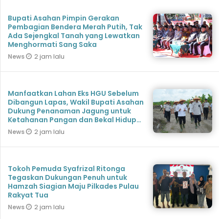
Bupati Asahan Pimpin Gerakan
Pembagian Bendera Merah Putih, Tak
Ada Sejengkal Tanah yang Lewatkan
Menghormati Sang Saka
2 jam lalu
News
Manfaatkan Lahan Eks HGU Sebelum
Dibangun Lapas, Wakil Bupati Asahan
Dukung Penanaman Jagung untuk
Ketahanan Pangan dan Bekal Hidup
Warga Binaan
2 jam lalu
News
Tokoh Pemuda Syafrizal Ritonga
Tegaskan Dukungan Penuh untuk
Hamzah Siagian Maju Pilkades Pulau
Rakyat Tua
2 jam lalu
News