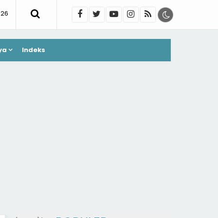
026
ya
Indeks