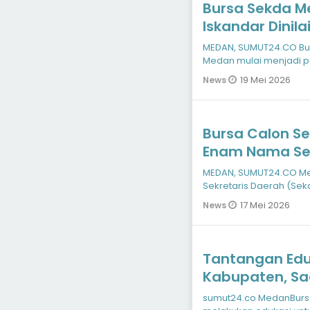
Bursa Sekda M
Iskandar Dinila
Ritme Birokrasi
MEDAN, SUMUT24.CO Bur
Medan mulai menjadi p
Pemerintah Kota Medan
19 Mei 2026
News
Bursa Calon S
Enam Nama Sen
Perbincangan
MEDAN, SUMUT24.CO Me
Sekretaris Daerah (Sek
lingkungan Pemerintah
17 Mei 2026
News
Tantangan Eduk
Kabupaten, Sa
dengan Tradisi
sumut24.co MedanBursa Efek Indonesia (BEI) Sumatera Utara terus