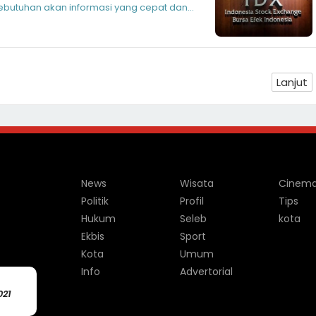
ebutuhan akan informasi yang cepat dan
Lanjut
News
Wisata
Cinem
Politik
Profil
Tips
Hukum
Seleb
kota
Ekbis
Sport
Kota
Umum
Info
Advertorial
021