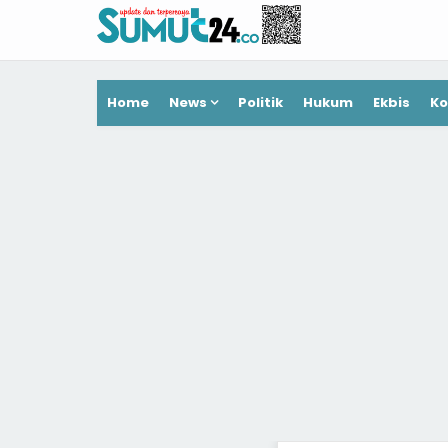
Home
News
Politik
Hukum
Ekbis
Ko