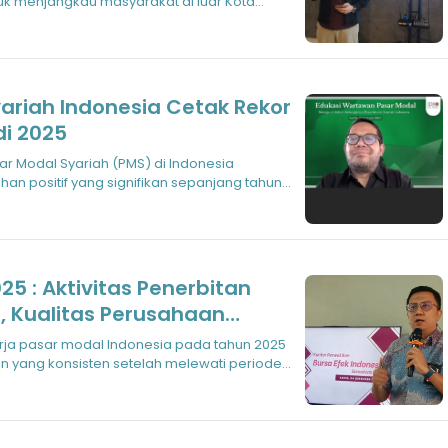
uk menjangkau masyarakat di luar Kota
ariah Indonesia Cetak Rekor
i 2025
n positif yang signifikan sepanjang tahun
25 : Aktivitas Penerbitan
, Kualitas Perusahaan
in Solid
 yang konsisten setelah melewati periode