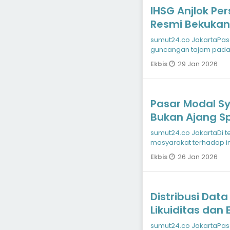
IHSG Anjlok Per
Resmi Bekuka
sumut24.co JakartaPasar modal Indonesia dikejutkan dengan
guncangan tajam pada 
Efek Indonesia (BE
29 Jan 2026
Ekbis
Pasar Modal Sya
Bukan Ajang Sp
sumut24.co JakartaDi tengah meningkatnya antusiasme
masyarakat terhadap in
menyamakan pasar mo
26 Jan 2026
Ekbis
Distribusi Data 
Likuiditas dan
Modal
sumut24.co JakartaPasar modal Indonesia terus berkembang