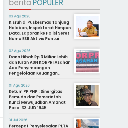
berita
POPULER
03 Agu 2026
Kisruh di Puskesmas Tanjung
Haloban, Inspektorat Himpun
Data, Laporan ke Polisi Seret
Nama ESR Aktivis Pantai
02 Agu 2026
Dana Hibah Rp 3 Miliar Lebih
dan Iuran ASN KORPRI Asahan
Ada Penyimpangan
Pengelolaan Keuangan
Dipertanyakan, Aparat
Diminta Segera Usut
01 Agu 2026
Ketum PP PNPI: Sinergitas
Pemuda dan Pemerintah
Kunci Mewujudkan Amanat
Pasal 33 UUD 1945
31 Jul 2026
Percepat Penyelesaian PLTA