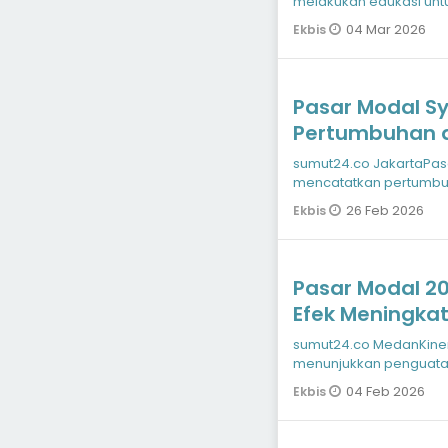
melakukan edukasi unt
Medan yaitu di
04 Mar 2026
Ekbis
Pasar Modal Sy
Pertumbuhan d
sumut24.co JakartaPasar Modal Syariah (PMS) di Indonesia
mencatatkan pertumbuha
2025. Tren kenaik
26 Feb 2026
Ekbis
Pasar Modal 20
Efek Meningkat
Tercatat Semak
sumut24.co MedanKinerja pasar modal Indonesia pada tahun 2025
menunjukkan penguatan
tahun politik
04 Feb 2026
Ekbis