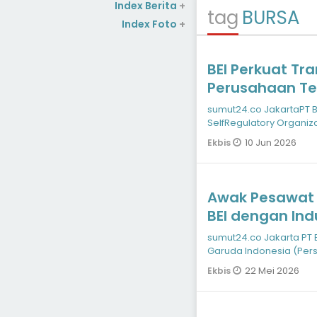
Index Berita
+
tag
BURSA
Index Foto
+
BEI Perkuat Tr
Perusahaan Ter
Live 2026
sumut24.co JakartaPT Bursa Efek Indonesia (BEI) bersama
SelfRegulatory Organi
Public Expose Live (Pu
10 Jun 2026
Ekbis
Awak Pesawat 
BEI dengan Indu
sumut24.co Jakarta PT Bursa Efek Indonesia (BEI) bersama PT
Garuda Indonesia (Pers
Citilink Indones
22 Mei 2026
Ekbis