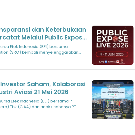
ansparansi dan Keterbukaan
catat Melalui Public Expose
zation (SRO) kembali menyelenggarakan
Investor Saham, Kolaborasi
stri Aviasi 21 Mei 2026
ero) Tbk (GIAA) dan anak usahanya PT