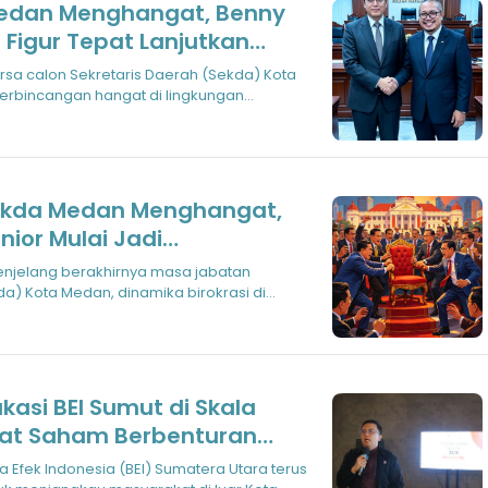
edan Menghangat, Benny
i Figur Tepat Lanjutkan
sa calon Sekretaris Daerah (Sekda) Kota
erbincangan hangat di lingkungan
. Pa
ekda Medan Menghangat,
ior Mulai Jadi
njelang berakhirnya masa jabatan
da) Kota Medan, dinamika birokrasi di
 Kota
asi BEI Sumut di Skala
at Saham Berbenturan
 dan Mindset Investasi