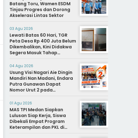
Batang Toru, Wamen ESDM
Tinjau Progres dan Dorong
Akselerasi Lintas Sektor
03 Agu 2026
Lewati Batas 60 Hari, TGR
Peta Desa Rp 400 Juta Belum
Dikembalikan, Kini Didakwa
Segera Masuk Tahap
Penyidikan
04 Agu 2026
Usung Visi Nagari Aie Dingin
Mandiri Nan Madani, Endara
Putra Gunawan Dapat
Nomor Urut 2 pada
Penetapan Calon Wali
Nagari.
01 Agu 2026
MAS TPI Medan Siapkan
Lulusan Siap Kerja, Siswa
Dibekali Empat Program
Keterampilan dan PKL di
Dunia Industri