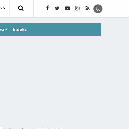
026
ya
Indeks