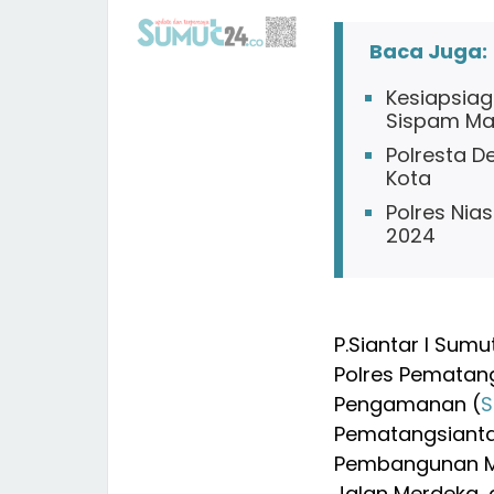
Baca Juga:
Kesiapsiag
Sispam Ma
Polresta D
Kota
Polres Nia
2024
P.Siantar l Sumu
Polres Pematan
Pengamanan (
S
Pematangsiantar 
Pembangunan Mu
Jalan Merdeka, 