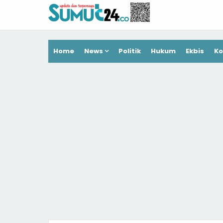
Home
News
Politik
Hukum
Ekbis
Ko