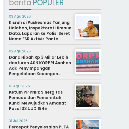
berita
POPULER
03 Agu 2026
Kisruh di Puskesmas Tanjung
Haloban, Inspektorat Himpun
Data, Laporan ke Polisi Seret
Nama ESR Aktivis Pantai
02 Agu 2026
Dana Hibah Rp 3 Miliar Lebih
dan Iuran ASN KORPRI Asahan
Ada Penyimpangan
Pengelolaan Keuangan
Dipertanyakan, Aparat
Diminta Segera Usut
01 Agu 2026
Ketum PP PNPI: Sinergitas
Pemuda dan Pemerintah
Kunci Mewujudkan Amanat
Pasal 33 UUD 1945
31 Jul 2026
Percepat Penyelesaian PLTA