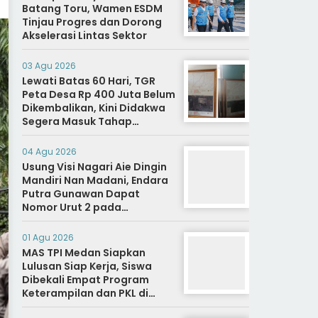
Batang Toru, Wamen ESDM
Tinjau Progres dan Dorong
Akselerasi Lintas Sektor
03 Agu 2026
Lewati Batas 60 Hari, TGR
Peta Desa Rp 400 Juta Belum
Dikembalikan, Kini Didakwa
Segera Masuk Tahap
Penyidikan
04 Agu 2026
Usung Visi Nagari Aie Dingin
Mandiri Nan Madani, Endara
Putra Gunawan Dapat
Nomor Urut 2 pada
Penetapan Calon Wali
Nagari.
01 Agu 2026
MAS TPI Medan Siapkan
Lulusan Siap Kerja, Siswa
Dibekali Empat Program
Keterampilan dan PKL di
Dunia Industri