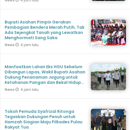
4 jam lalu
News
Bupati Asahan Pimpin Gerakan
Pembagian Bendera Merah Putih, Tak
Ada Sejengkal Tanah yang Lewatkan
Menghormati Sang Saka
4 jam lalu
News
Manfaatkan Lahan Eks HGU Sebelum
Dibangun Lapas, Wakil Bupati Asahan
Dukung Penanaman Jagung untuk
Ketahanan Pangan dan Bekal Hidup
Warga Binaan
4 jam lalu
News
Tokoh Pemuda Syafrizal Ritonga
Tegaskan Dukungan Penuh untuk
Hamzah Siagian Maju Pilkades Pulau
Rakyat Tua