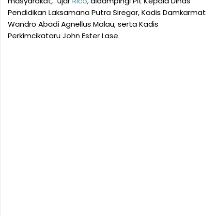
masyarakat," ujar
Rico
, didampingi Plt Kepala Dinas
Pendidikan Laksamana Putra Siregar, Kadis Damkarmat
Wandro Abadi Agnellus Malau, serta Kadis
Perkimcikataru John Ester Lase.