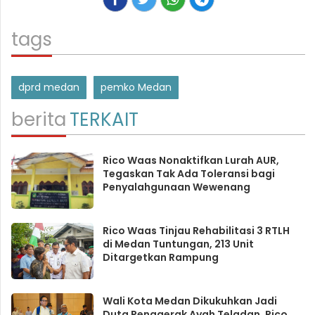
tags
dprd medan
pemko Medan
berita
TERKAIT
Rico Waas Nonaktifkan Lurah AUR,
Tegaskan Tak Ada Toleransi bagi
Penyalahgunaan Wewenang
Rico Waas Tinjau Rehabilitasi 3 RTLH
di Medan Tuntungan, 213 Unit
Ditargetkan Rampung
Wali Kota Medan Dikukuhkan Jadi
Duta Penggerak Ayah Teladan, Rico