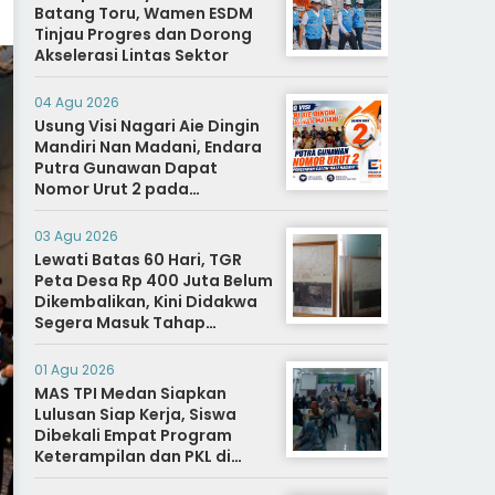
Batang Toru, Wamen ESDM
Tinjau Progres dan Dorong
Akselerasi Lintas Sektor
04 Agu 2026
Usung Visi Nagari Aie Dingin
Mandiri Nan Madani, Endara
Putra Gunawan Dapat
Nomor Urut 2 pada
Penetapan Calon Wali
Nagari.
03 Agu 2026
Lewati Batas 60 Hari, TGR
Peta Desa Rp 400 Juta Belum
Dikembalikan, Kini Didakwa
Segera Masuk Tahap
Penyidikan
01 Agu 2026
MAS TPI Medan Siapkan
Lulusan Siap Kerja, Siswa
Dibekali Empat Program
Keterampilan dan PKL di
Dunia Industri