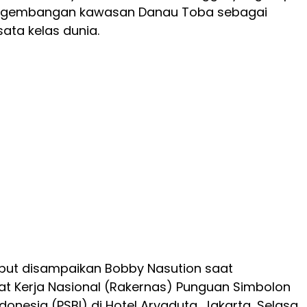
gembangan kawasan Danau Toba sebagai
sata kelas dunia.
but disampaikan Bobby Nasution saat
t Kerja Nasional (Rakernas) Punguan Simbolon
onesia (PSBI) di Hotel Aryaduta, Jakarta, Selasa