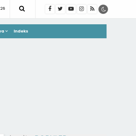
026
ya
Indeks