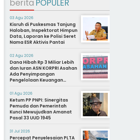
berita
POPULER
03 Agu 2026
Kisruh di Puskesmas Tanjung
Haloban, Inspektorat Himpun
Data, Laporan ke Polisi Seret
Nama ESR Aktivis Pantai
02 Agu 2026
Dana Hibah Rp 3 Miliar Lebih
dan Iuran ASN KORPRI Asahan
Ada Penyimpangan
Pengelolaan Keuangan
Dipertanyakan, Aparat
Diminta Segera Usut
01 Agu 2026
Ketum PP PNPI: Sinergitas
Pemuda dan Pemerintah
Kunci Mewujudkan Amanat
Pasal 33 UUD 1945
31 Jul 2026
Percepat Penyelesaian PLTA