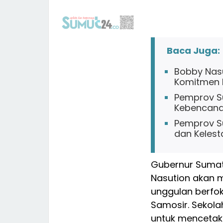
Baca Juga:
Bobby Nasu
Komitmen B
Pemprov Su
Kebencana
Pemprov Su
dan Kelest
Gubernur Sumat
Nasution akan 
unggulan berfo
Samosir. Sekola
untuk mencetak