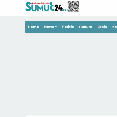
Home
News
Politik
Hukum
Ekbis
Ko