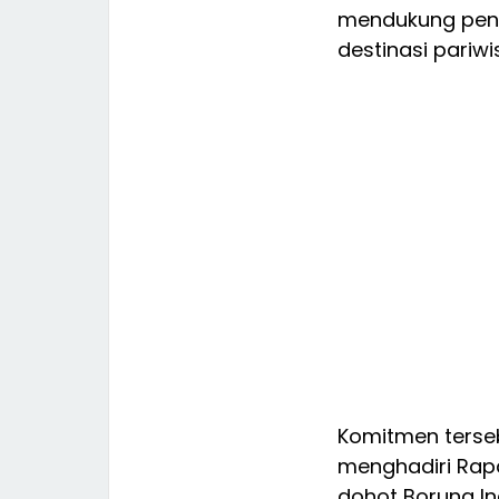
mendukung pen
destinasi pariwi
Komitmen terse
menghadiri Rapa
dohot Boruna Ind