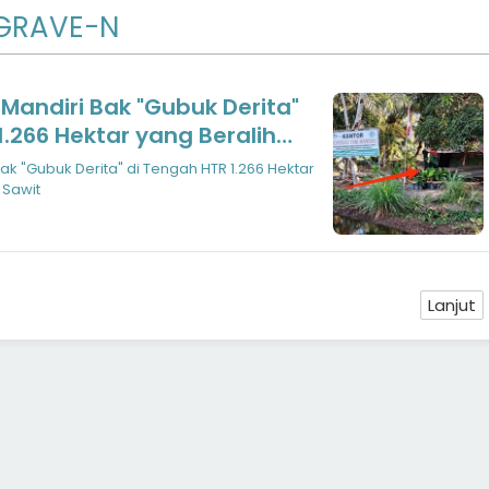
GRAVE-N
Mandiri Bak "Gubuk Derita"
1.266 Hektar yang Beralih
it
ak "Gubuk Derita" di Tengah HTR 1.266 Hektar
 Sawit
Lanjut