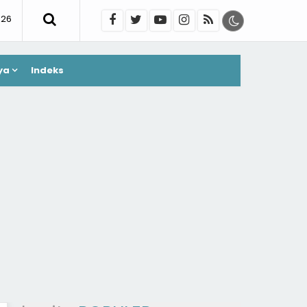
026
ya
Indeks