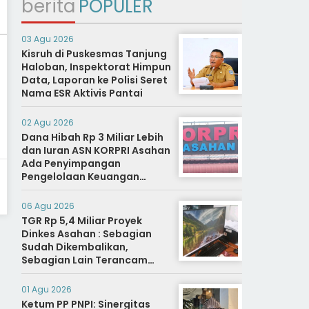
berita
POPULER
03 Agu 2026
Kisruh di Puskesmas Tanjung
Haloban, Inspektorat Himpun
Data, Laporan ke Polisi Seret
Nama ESR Aktivis Pantai
02 Agu 2026
Dana Hibah Rp 3 Miliar Lebih
dan Iuran ASN KORPRI Asahan
Ada Penyimpangan
Pengelolaan Keuangan
Dipertanyakan, Aparat
Diminta Segera Usut
06 Agu 2026
TGR Rp 5,4 Miliar Proyek
Dinkes Asahan : Sebagian
Sudah Dikembalikan,
Sebagian Lain Terancam
Sanksi Hukuman Berat
01 Agu 2026
Ketum PP PNPI: Sinergitas