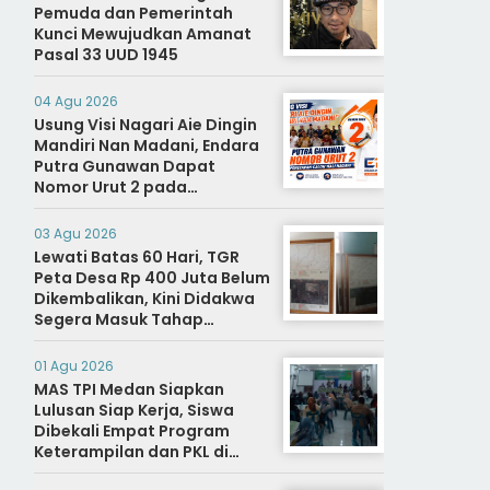
Pemuda dan Pemerintah
Kunci Mewujudkan Amanat
Pasal 33 UUD 1945
04 Agu 2026
Usung Visi Nagari Aie Dingin
Mandiri Nan Madani, Endara
Putra Gunawan Dapat
Nomor Urut 2 pada
Penetapan Calon Wali
Nagari.
03 Agu 2026
Lewati Batas 60 Hari, TGR
Peta Desa Rp 400 Juta Belum
Dikembalikan, Kini Didakwa
Segera Masuk Tahap
Penyidikan
01 Agu 2026
MAS TPI Medan Siapkan
Lulusan Siap Kerja, Siswa
Dibekali Empat Program
Keterampilan dan PKL di
Dunia Industri