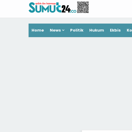
Home
News
Politik
Hukum
Ekbis
Ko