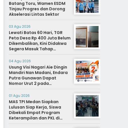
Batang Toru, Wamen ESDM
Tinjau Progres dan Dorong
Akselerasi Lintas Sektor
03 Agu 2026
Lewati Batas 60 Hari, TGR
Peta Desa Rp 400 Juta Belum
Dikembalikan, Kini Didakwa
Segera Masuk Tahap
Penyidikan
04 Agu 2026
Usung Visi Nagari Aie Dingin
Mandiri Nan Madani, Endara
Putra Gunawan Dapat
Nomor Urut 2 pada
Penetapan Calon Wali
Nagari.
01 Agu 2026
MAS TPI Medan Siapkan
Lulusan Siap Kerja, Siswa
Dibekali Empat Program
Keterampilan dan PKL di
Dunia Industri