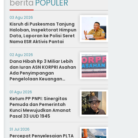
berita
POPULER
03 Agu 2026
Kisruh di Puskesmas Tanjung
Haloban, Inspektorat Himpun
Data, Laporan ke Polisi Seret
Nama ESR Aktivis Pantai
02 Agu 2026
Dana Hibah Rp 3 Miliar Lebih
dan Iuran ASN KORPRI Asahan
Ada Penyimpangan
Pengelolaan Keuangan
Dipertanyakan, Aparat
Diminta Segera Usut
01 Agu 2026
Ketum PP PNPI: Sinergitas
Pemuda dan Pemerintah
Kunci Mewujudkan Amanat
Pasal 33 UUD 1945
31 Jul 2026
Percepat Penyelesaian PLTA