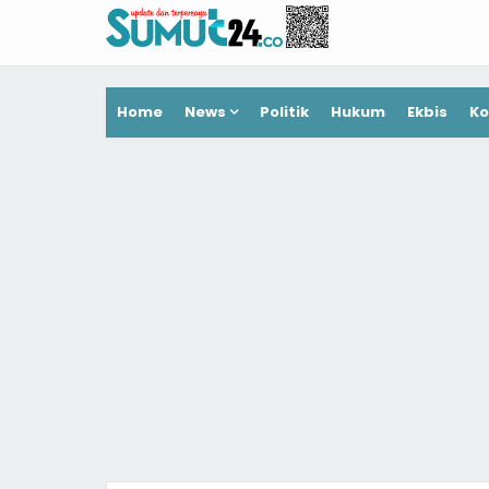
Home
News
Politik
Hukum
Ekbis
Ko