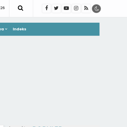
026
ya
Indeks