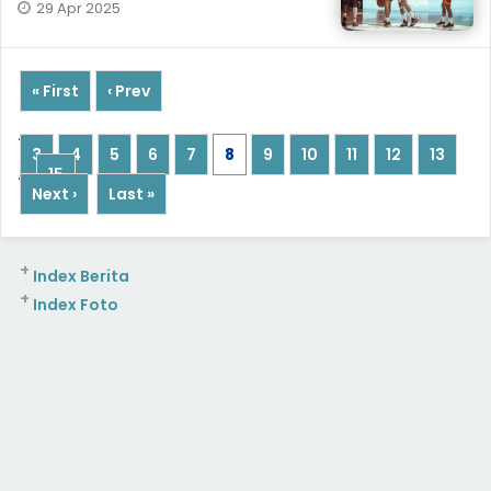
29 Apr 2025
« First
‹ Prev
...
3
4
5
6
7
8
9
10
11
12
13
...
15
Next ›
Last »
+
Index Berita
+
Index Foto