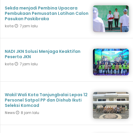
Sekda menjadi Pembina Upacara
Pembukaan Pemusatan Latihan Calon
Pasukan Paskibraka
7 jam lalu
kota
NADI JKN Solusi Menjaga Keaktifan
Peserta JKN
7 jam lalu
kota
Wakil Wali Kota Tanjungbalai Lepas 12
Personel Satpol PP dan Dishub Ikuti
Seleksi Komcad
8 jam lalu
News