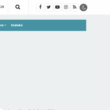
026
ya
Indeks