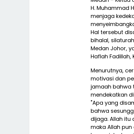
H. Muhammad Haj
menjaga kedeka
menyeimbangkan
Hal tersebut di
bihalal, silatur
Medan Johor, ya
Haflah Fadillah,
Menurutnya, ce
motivasi dan p
jamaah bahwa t
mendekatkan dir
"Apa yang disa
bahwa sesunggu
dijaga. Allah i
maka Allah pun 