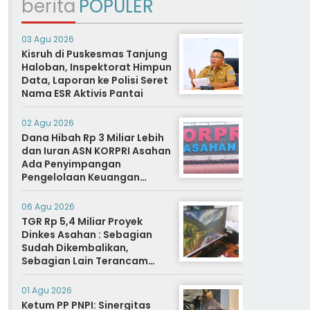
berita
POPULER
03 Agu 2026
Kisruh di Puskesmas Tanjung
Haloban, Inspektorat Himpun
Data, Laporan ke Polisi Seret
Nama ESR Aktivis Pantai
02 Agu 2026
Dana Hibah Rp 3 Miliar Lebih
dan Iuran ASN KORPRI Asahan
Ada Penyimpangan
Pengelolaan Keuangan
Dipertanyakan, Aparat
Diminta Segera Usut
06 Agu 2026
TGR Rp 5,4 Miliar Proyek
Dinkes Asahan : Sebagian
Sudah Dikembalikan,
Sebagian Lain Terancam
Sanksi Hukuman Berat
01 Agu 2026
Ketum PP PNPI: Sinergitas