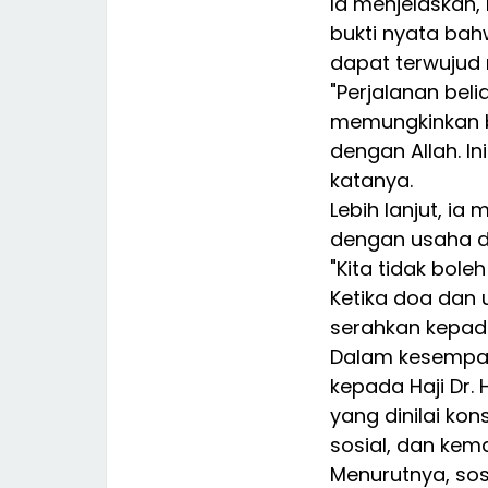
Ia menjelaskan,
bukti nyata ba
dapat terwujud 
"Perjalanan bel
memungkinkan b
dengan Allah. In
katanya.
Lebih lanjut, i
dengan usaha da
"Kita tidak bole
Ketika doa dan 
serahkan kepada
Dalam kesempat
kepada Haji Dr.
yang dinilai kon
sosial, dan kem
Menurutnya, so