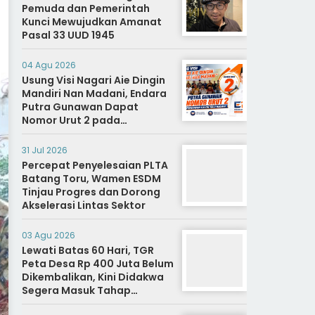
Pemuda dan Pemerintah
Kunci Mewujudkan Amanat
Pasal 33 UUD 1945
04 Agu 2026
Usung Visi Nagari Aie Dingin
Mandiri Nan Madani, Endara
Putra Gunawan Dapat
Nomor Urut 2 pada
Penetapan Calon Wali
Nagari.
31 Jul 2026
Percepat Penyelesaian PLTA
Batang Toru, Wamen ESDM
Tinjau Progres dan Dorong
Akselerasi Lintas Sektor
03 Agu 2026
Lewati Batas 60 Hari, TGR
Peta Desa Rp 400 Juta Belum
Dikembalikan, Kini Didakwa
Segera Masuk Tahap
Penyidikan