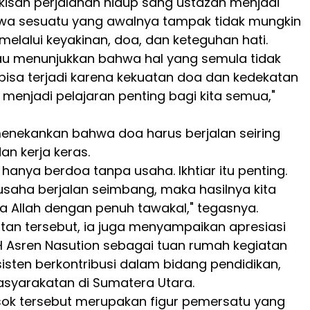
 kisah perjalanan hidup sang ustazah menjadi
hwa sesuatu yang awalnya tampak tidak mungkin
melalui keyakinan, doa, dan keteguhan hati.
iau menunjukkan bahwa hal yang semula tidak
isa terjadi karena kekuatan doa dan kedekatan
i menjadi pelajaran penting bagi kita semua,"
a menekankan bahwa doa harus berjalan seiring
n kerja keras.
h hanya berdoa tanpa usaha. Ikhtiar itu penting.
usaha berjalan seimbang, maka hasilnya kita
 Allah dengan penuh tawakal," tegasnya.
an tersebut, ia juga menyampaikan apresiasi
 H Asren Nasution sebagai tuan rumah kegiatan
sisten berkontribusi dalam bidang pendidikan,
asyarakatan di Sumatera Utara.
sok tersebut merupakan figur pemersatu yang