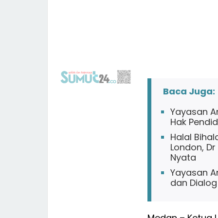
Baca Juga:
Yayasan An
Hak Pendid
Halal Biha
London, Dr
Nyata
Yayasan A
dan Dialog
Medan – Ketua U