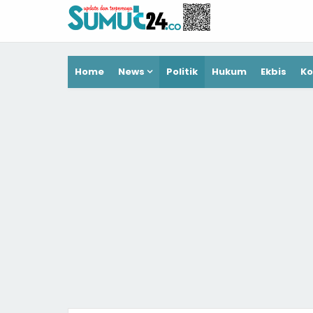
Home
News
Politik
Hukum
Ekbis
Ko