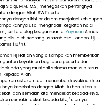
i Sidiqi, M.M., M.Si, menegaskan pentingnya
tan dengan Allah SWT serta
nya dengan ikhtiar dalam menjalani kehidupan.
sampaikannya usai menghadiri kegiatan halal
ahmi, serta dialog keagamaan di
Yayasan
Annas
ng diisi oleh seorang ustazah asal London, Hj
 Kamis (10/4).
ramah Hj Haflah yang disampaikan memberikan
enguatan keyakinan bagi para peserta dan
idak ada yang mustahil selama manusia terus
i kepada Allah.
mpaikan ustazah tadi menambah keyakinan kita
hnya kedekatan dengan Allah itu harus terus
tu dekat, dan semakin kita mendekat kepada-Nya,
akan semakin dekat kepada kita," ujarnya.