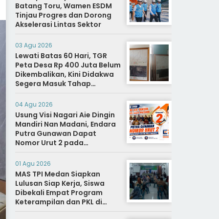
Batang Toru, Wamen ESDM
Tinjau Progres dan Dorong
Akselerasi Lintas Sektor
03 Agu 2026
Lewati Batas 60 Hari, TGR
Peta Desa Rp 400 Juta Belum
Dikembalikan, Kini Didakwa
Segera Masuk Tahap
Penyidikan
04 Agu 2026
Usung Visi Nagari Aie Dingin
Mandiri Nan Madani, Endara
Putra Gunawan Dapat
Nomor Urut 2 pada
Penetapan Calon Wali
Nagari.
01 Agu 2026
MAS TPI Medan Siapkan
Lulusan Siap Kerja, Siswa
Dibekali Empat Program
Keterampilan dan PKL di
Dunia Industri