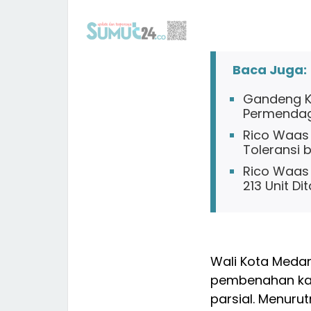
Baca Juga:
Gandeng Ko
Permendagr
Rico Waas 
Toleransi
Rico Waas 
213 Unit D
Wali Kota Medan
pembenahan kaw
parsial. Menuru