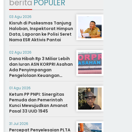
berita
POPULER
03 Agu 2026
Kisruh di Puskesmas Tanjung
Haloban, Inspektorat Himpun
Data, Laporan ke Polisi Seret
Nama ESR Aktivis Pantai
02 Agu 2026
Dana Hibah Rp 3 Miliar Lebih
dan Iuran ASN KORPRI Asahan
Ada Penyimpangan
Pengelolaan Keuangan
Dipertanyakan, Aparat
Diminta Segera Usut
01 Agu 2026
Ketum PP PNPI: Sinergitas
Pemuda dan Pemerintah
Kunci Mewujudkan Amanat
Pasal 33 UUD 1945
31 Jul 2026
Percepat Penyelesaian PLTA