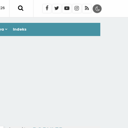
026
ya
Indeks