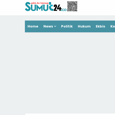
Home
News
Politik
Hukum
Ekbis
Ko