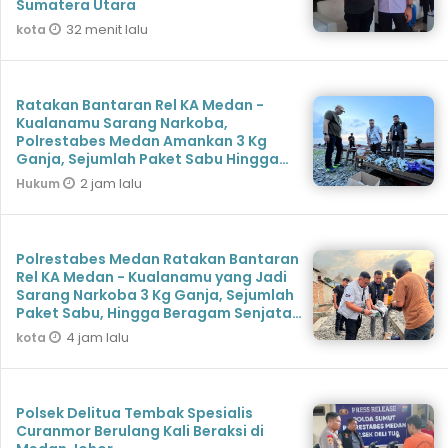
Sumatera Utara
32 menit lalu
kota
Ratakan Bantaran Rel KA Medan -
Kualanamu Sarang Narkoba,
Polrestabes Medan Amankan 3 Kg
Ganja, Sejumlah Paket Sabu Hingga
Beragam Senjata Disita
2 jam lalu
Hukum
Polrestabes Medan Ratakan Bantaran
Rel KA Medan - Kualanamu yang Jadi
Sarang Narkoba 3 Kg Ganja, Sejumlah
Paket Sabu, Hingga Beragam Senjata
Disita
4 jam lalu
kota
Polsek Delitua Tembak Spesialis
Curanmor Berulang Kali Beraksi di