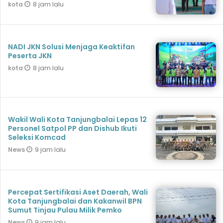
8 jam lalu
kota
NADI JKN Solusi Menjaga Keaktifan
Peserta JKN
8 jam lalu
kota
Wakil Wali Kota Tanjungbalai Lepas 12
Personel Satpol PP dan Dishub Ikuti
Seleksi Komcad
9 jam lalu
News
Percepat Sertifikasi Aset Daerah, Wali
Kota Tanjungbalai dan Kakanwil BPN
Sumut Tinjau Pulau Milik Pemko
9 jam lalu
News