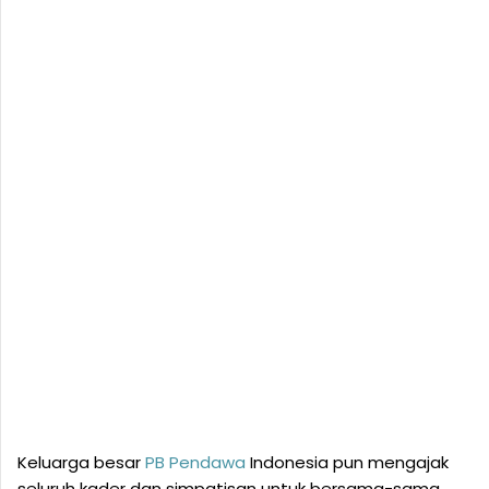
Keluarga besar
PB
Pendawa
Indonesia pun mengajak
seluruh kader dan simpatisan untuk bersama-sama