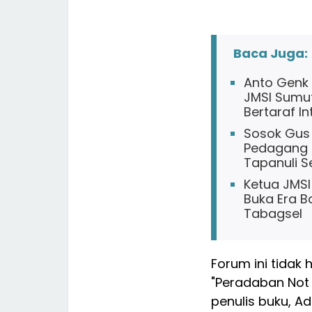
Baca Juga:
Anto Genk 
JMSI Sumut
Bertaraf In
Sosok Gus 
Pedagang B
Tapanuli S
Ketua JMSI
Buka Era B
Tabagsel
Forum ini tidak 
"Peradaban Not J
penulis buku, A