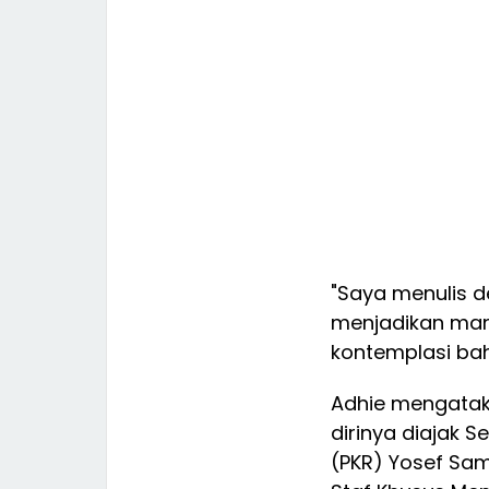
"Saya menulis d
menjadikan manu
kontemplasi bah
Adhie mengataka
dirinya diajak 
(PKR) Yosef Sa