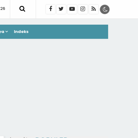
026
ya
Indeks