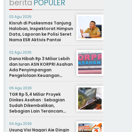
berita
POPULER
03 Agu 2026
Kisruh di Puskesmas Tanjung
Haloban, Inspektorat Himpun
Data, Laporan ke Polisi Seret
Nama ESR Aktivis Pantai
02 Agu 2026
Dana Hibah Rp 3 Miliar Lebih
dan Iuran ASN KORPRI Asahan
Ada Penyimpangan
Pengelolaan Keuangan
Dipertanyakan, Aparat
Diminta Segera Usut
06 Agu 2026
TGR Rp 5,4 Miliar Proyek
Dinkes Asahan : Sebagian
Sudah Dikembalikan,
Sebagian Lain Terancam
Sanksi Hukuman Berat
04 Agu 2026
Usung Visi Nagari Aie Dingin