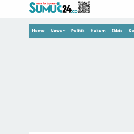
Home
News
Politik
Hukum
Ekbis
Ko