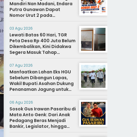
Mandiri Nan Madani, Endara
Putra Gunawan Dapat
Nomor Urut 2 pada
Penetapan Calon Wali
Nagari.
03 Agu 2026
Lewati Batas 60 Hari, TGR
Peta Desa Rp 400 Juta Belum
Dikembalikan, Kini Didakwa
Segera Masuk Tahap
Penyidikan
07 Agu 2026
Manfaatkan Lahan Eks HGU
Sebelum Dibangun Lapas,
Wakil Bupati Asahan Dukung
Penanaman Jagung untuk
Ketahanan Pangan dan Bekal
Hidup Warga Binaan
06 Agu 2026
Sosok Gus Irawan Pasaribu di
Mata Anto Genk: Dari Anak
Pedagang Beras Menjadi
Bankir, Legislator, hingga
Bupati Tapanuli Selatan