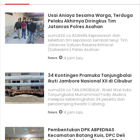
Usai Aniaya Sesama Warga, Terduga
Pelaku Akhirnya Diringkus Tim
Jatanras Polres Asahan
sumut24.co ASAHAN, Kepiawaian dan
ketelitian tim kepolisian kembali teruji. Tim
Jatanras Satuan Reserse Kriminal
(Satreskrim) Polres Asahan
News
4 jam lalu
34 Kontingen Pramuka Tanjungbalai
Ikuti Jambore Nasional XII di Cibubur
sumut24.co TANJUNGBALAI , Wakil Wali Kota
Tanjungbalai Muhammad Fadly Abdina
melepas keberangkatan 34 peserta dan
pendamping Kwartir Cabang
News
4 jam lalu
Pembentukan DPK ABPEDNAS
Kecamatan Batang Kuis, DPC Deli