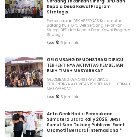
Serdang Tekankan Sinergi BPD dan
Kepala Desa Kawal Program
Strategis
Pembentukan DPK ABPEDNAS Kecamatan
Batang Kuis, DPC Deli Serdang Tekankan
Sinergi BPD dan Kepala Desa Kawal Program
Strategis
kota
5 jam lalu
GELOMBANG DEMONSTRASI DIPICU
TERHENTINYA AKTIVITAS PEMBELIAN
BIJIH TIMAH MASYARAKAT
GELOMBANG DEMONSTRASI DIPICU
TERHENTINYA AKTIVITAS PEMBELIAN BIJIH TIMAH
MASYARAKAT
kota
5 jam lalu
Anto Genk Hadiri Pembukaan
Sumatera Utara Rally 2026, JMSI
Sumut Siap Dukung Publikasi Event
Otomotif Bertaraf Internasional*