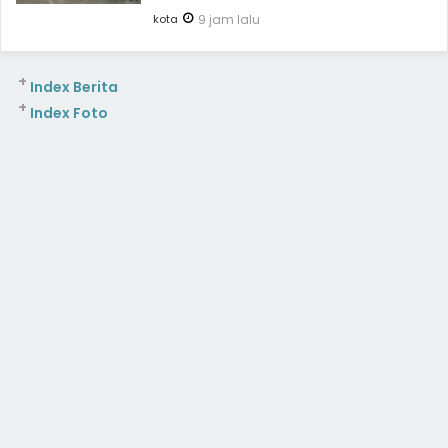
kota
9 jam lalu
+
Index Berita
+
Index Foto