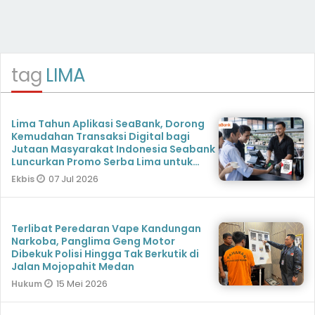
tag
LIMA
Lima Tahun Aplikasi SeaBank, Dorong
Kemudahan Transaksi Digital bagi
Jutaan Masyarakat Indonesia Seabank
Luncurkan Promo Serba Lima untuk
Para Nasabah
07 Jul 2026
Ekbis
Terlibat Peredaran Vape Kandungan
Narkoba, Panglima Geng Motor
Dibekuk Polisi Hingga Tak Berkutik di
Jalan Mojopahit Medan
15 Mei 2026
Hukum