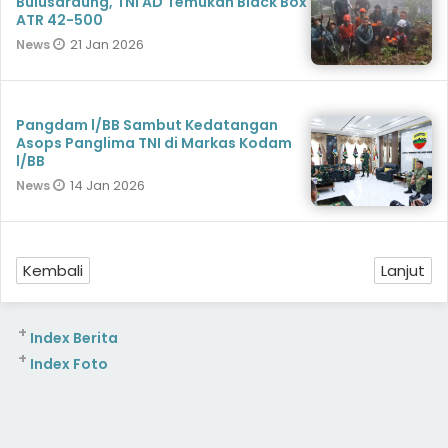
Bulusaraung, TNI AD Temukan Black Box
ATR 42-500
21 Jan 2026
News
Pangdam l/BB Sambut Kedatangan
Asops Panglima TNI di Markas Kodam
l/BB
14 Jan 2026
News
Kembali
Lanjut
+
Index Berita
+
Index Foto