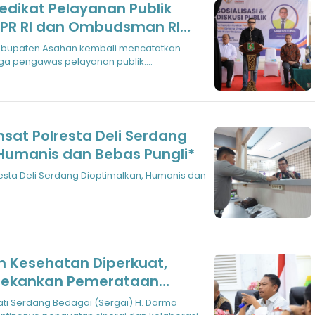
edikat Pelayanan Publik
I DPR RI dan Ombudsman RI
rmasi Digital
abupaten Asahan kembali mencatatkan
aga pengawas pelayanan publik.
n Ombudsman
sat Polresta Deli Serdang
 Humanis dan Bebas Pungli*
sta Deli Serdang Dioptimalkan, Humanis dan
n Kesehatan Diperkuat,
 Tekankan Pemerataan
ti Serdang Bedagai (Sergai) H. Darma