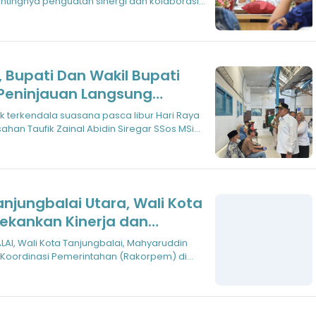
tingnya penguatan sinergi dan kolaborasi
 Bupati Dan Wakil Bupati
 Peninjauan Langsung
ik Dijamin Optimal
 terkendala suasana pasca libur Hari Raya
 Asahan Taufik Zainal Abidin Siregar SSos MSi
njungbalai Utara, Wali Kota
ekankan Kinerja dan
ik
I, Wali Kota Tanjungbalai, Mahyaruddin
Koordinasi Pemerintahan (Rakorpem) di