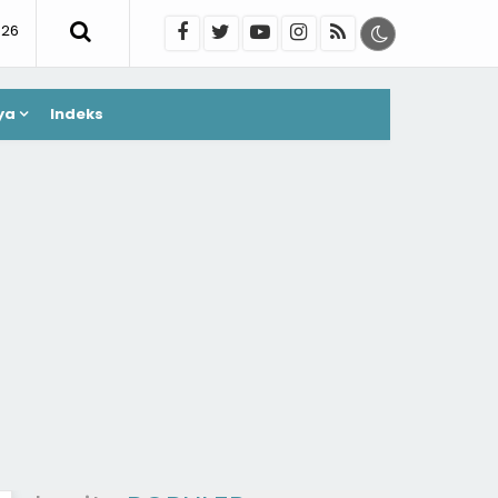
026
ya
Indeks