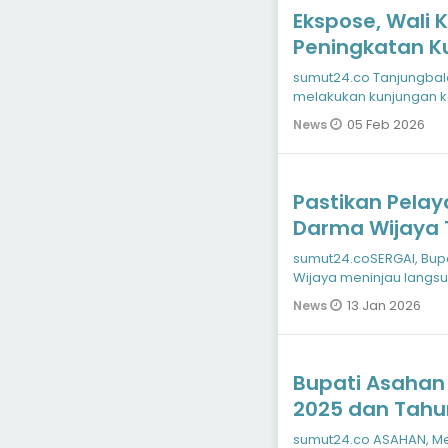
Ekspose, Wali 
Peningkatan K
RSUD Tengku M
sumut24.co Tanjungbala
melakukan kunjungan ke
Tengku Ma
05 Feb 2026
News
Pastikan Pelay
Darma Wijaya 
Bapenda dan S
sumut24.coSERGAI, Bup
Wijaya meninjau langs
memastikan progres 
13 Jan 2026
News
Bupati Asahan 
2025 dan Tahu
sumut24.co ASAHAN, Me