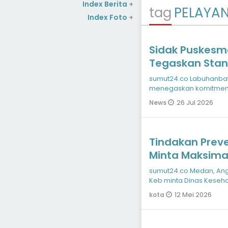
Index Berita
+
tag
PELAYA
Index Foto
+
Sidak Puskesma
Tegaskan Standar 
Utara - Pemeri
sumut24.co Labuhanbat
menegaskan k
menegaskan komitmenn
kesehatan bagi masyar
26 Jul 2026
News
Tindakan Prev
Minta Maksima
di Posyandu
sumut24.co Medan, An
Keb minta Dinas Keseha
Puskesmas agar maks
12 Mei 2026
kota