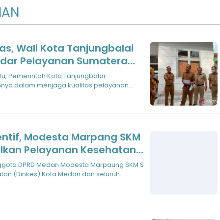
NAN
s, Wali Kota Tanjungbalai
Pelayanan Sumatera
ntah Kota Tanjungbalai
u, Pemerintah Kota Tanjungbalai
omitmennya dalam menjag
ya dalam menjaga kualitas pelayanan
akat. Ha
entif, Modesta Marpang SKM
lkan Pelayanan Kesehatan
ggota DPRD Medan Modesta Marpaung SKM S
tan (Dinkes) Kota Medan dan seluruh
im