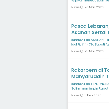
Wijaya menegaskan pen
lintas sektor dal
26 Mar 2026
News
Pasca Lebaran,
Asahan Sertai
Pelayanan Publ
sumut24.co ASAHAN, Tak
Idul Fitri 1447 H, Bupati
bese
25 Mar 2026
News
Rakorpem di Ta
Mahyaruddin T
Pelayanan Publ
sumut24.co TANJUNGBALA
Salim memimpin Rapat 
Aula Kantor Camat T
11 Feb 2026
News