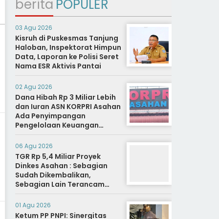
berita
POPULER
03 Agu 2026
Kisruh di Puskesmas Tanjung
Haloban, Inspektorat Himpun
Data, Laporan ke Polisi Seret
Nama ESR Aktivis Pantai
02 Agu 2026
Dana Hibah Rp 3 Miliar Lebih
dan Iuran ASN KORPRI Asahan
Ada Penyimpangan
Pengelolaan Keuangan
Dipertanyakan, Aparat
Diminta Segera Usut
06 Agu 2026
TGR Rp 5,4 Miliar Proyek
Dinkes Asahan : Sebagian
Sudah Dikembalikan,
Sebagian Lain Terancam
Sanksi Hukuman Berat
01 Agu 2026
Ketum PP PNPI: Sinergitas