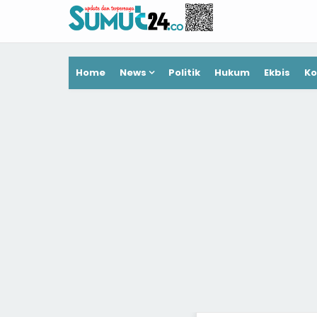
Home
News
Politik
Hukum
Ekbis
Ko