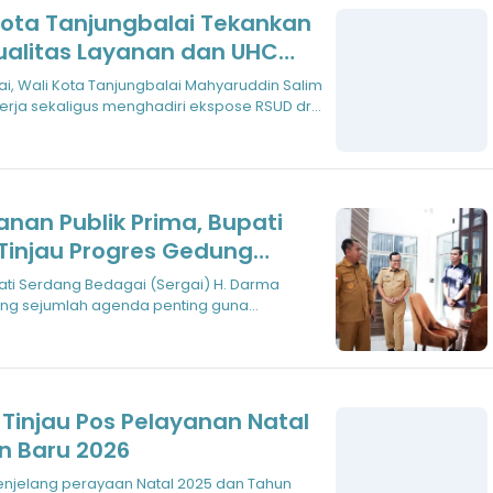
Kota Tanjungbalai Tekankan
ualitas Layanan dan UHC
ansyur
i, Wali Kota Tanjungbalai Mahyaruddin Salim
rja sekaligus menghadiri ekspose RSUD dr.
anan Publik Prima, Bupati
Tinjau Progres Gedung
idak Kantor Bapperida
ati Serdang Bedagai (Sergai) H. Darma
ung sejumlah agenda penting guna
pembang
Tinjau Pos Pelayanan Natal
n Baru 2026
njelang perayaan Natal 2025 dan Tahun