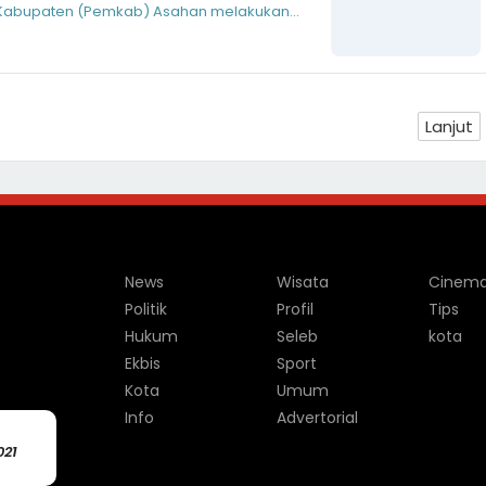
h Kabupaten (Pemkab) Asahan melakukan
e
Lanjut
News
Wisata
Cinem
Politik
Profil
Tips
Hukum
Seleb
kota
Ekbis
Sport
Kota
Umum
Info
Advertorial
021