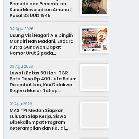
Pemuda dan Pemerintah
Kunci Mewujudkan Amanat
Pasal 33 UUD 1945
04 Agu 2026
Usung Visi Nagari Aie Dingin
Mandiri Nan Madani, Endara
Putra Gunawan Dapat
Nomor Urut 2 pada
Penetapan Calon Wali
Nagari.
03 Agu 2026
Lewati Batas 60 Hari, TGR
Peta Desa Rp 400 Juta Belum
Dikembalikan, Kini Didakwa
Segera Masuk Tahap
Penyidikan
01 Agu 2026
MAS TPI Medan Siapkan
Lulusan Siap Kerja, Siswa
Dibekali Empat Program
Keterampilan dan PKL di
Dunia Industri