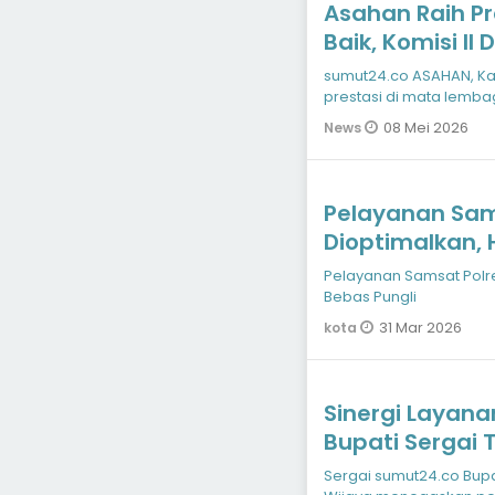
Asahan Raih Pr
Baik, Komisi I
Dorong Transfo
sumut24.co ASAHAN, K
prestasi di mata lemb
Berdasarkan penilaia
08 Mei 2026
News
Pelayanan Sam
Dioptimalkan,
Pelayanan Samsat Polre
Bebas Pungli
31 Mar 2026
kota
Sinergi Layana
Bupati Sergai
hingga Desa
Sergai sumut24.co Bupa