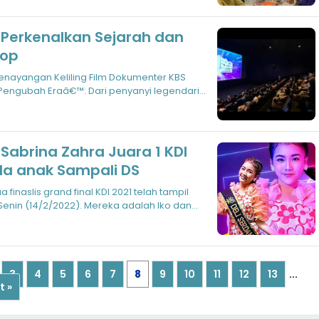
 Perkenalkan Sejarah dan
Pop
enayangan Keliling Film Dokumenter KBS
 Pengubah Eraâ€™: Dari penyanyi legendaris,
 Sabrina Zahra Juara 1 KDI
da anak Sampali DS
 finaslis grand final KDI 2021 telah tampil
enin (14/2/2022). Mereka adalah Iko dan
3
4
5
6
7
8
9
10
11
12
13
...
t »