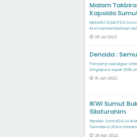
Malam Takbiran
Kapolda Sumut 
Gabungan TNI P
MEDAN I SUMUT24.Co Kapo
M.si memerintahkan sel
bes
09 Jul 2022
Denada : Semu
Penyanyi sekaligus art
Singapura sejak 2018
putrinya, Aisha, yang
15 Jun 2022
IKWI Sumut Buka 
Silaturahim
Medan, Sumut24.co Ika
Sumatera Utara melak
1443 H, Selasa (25/4/2
26 Apr 2022