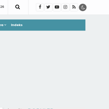
026
ya
Indeks