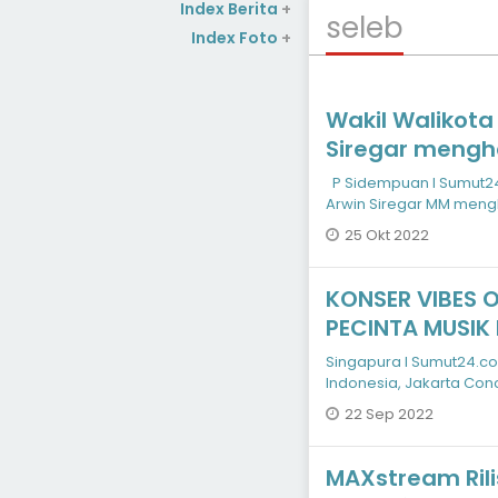
Index Berita
+
seleb
Index Foto
+
Wakil Walikota
Siregar mengha
Besar Muhamma
P Sidempuan I Sumut24
Arwin Siregar MM mengh
Muhammad SAW d
25 Okt 2022
KONSER VIBES 
PECINTA MUSIK
KEKAYAAN NAD
Singapura I Sumut24.co 
Indonesia, Jakarta Con
konduktor Avip P
22 Sep 2022
MAXstream Rili