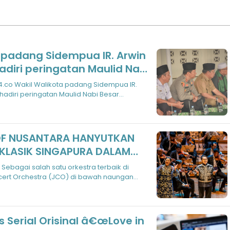
 padang Sidempua IR. Arwin
diri peringatan Maulid Nabi
d SAW di Masjid Al - Abror
.co Wakil Walikota padang Sidempua IR.
adiri peringatan Maulid Nabi Besar
OF NUSANTARA HANYUTKAN
 KLASIK SINGAPURA DALAM
A LAGU-LAGU INDONESIA
Sebagai salah satu orkestra terbaik di
cert Orchestra (JCO) di bawah naungan
s Serial Orisinal â€œLove in