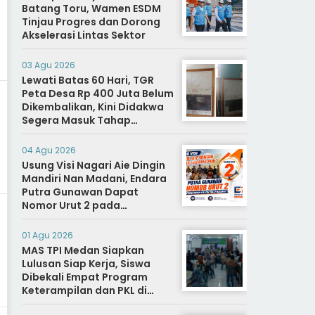
Batang Toru, Wamen ESDM
Tinjau Progres dan Dorong
Akselerasi Lintas Sektor
03 Agu 2026
Lewati Batas 60 Hari, TGR
Peta Desa Rp 400 Juta Belum
Dikembalikan, Kini Didakwa
Segera Masuk Tahap
Penyidikan
04 Agu 2026
Usung Visi Nagari Aie Dingin
Mandiri Nan Madani, Endara
Putra Gunawan Dapat
Nomor Urut 2 pada
Penetapan Calon Wali
Nagari.
01 Agu 2026
MAS TPI Medan Siapkan
Lulusan Siap Kerja, Siswa
Dibekali Empat Program
Keterampilan dan PKL di
Dunia Industri