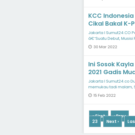
KCC Indonesia
Cikal Bakal K-
Jakarta I Sumut24.CO P
â€˜Suatu Debut, Musisi
Lee Nan-you
30 Mar 2022
Ini Sosok Kayla
2021 Gadis Mu
Jakarta I Sumut24.co Dua
memukau tadi malam, S
Kayla,
15 Feb 2022
« First
‹ Prev
...
23
Next ›
Las