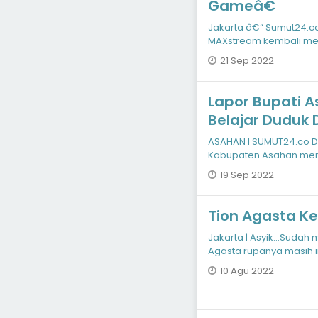
Gameâ€
Jakarta â€“ Sumut24.co
MAXstream kembali men
dapat dinikmati ol
21 Sep 2022
Lapor Bupati A
Belajar Duduk D
BP Mandoge
ASAHAN I SUMUT24.co Di
Kabupaten Asahan me
sedang di ekspos oleh 
19 Sep 2022
Tion Agasta K
Jakarta | Asyik…Sudah m
Agasta rupanya masih i
hiburan. Ya
10 Agu 2022