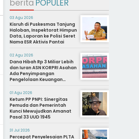
berita
POPULER
03 Agu 2026
Kisruh di Puskesmas Tanjung
Haloban, Inspektorat Himpun
Data, Laporan ke Polisi Seret
Nama ESR Aktivis Pantai
02 Agu 2026
Dana Hibah Rp 3 Miliar Lebih
dan Iuran ASN KORPRI Asahan
Ada Penyimpangan
Pengelolaan Keuangan
Dipertanyakan, Aparat
Diminta Segera Usut
01 Agu 2026
Ketum PP PNPI: Sinergitas
Pemuda dan Pemerintah
Kunci Mewujudkan Amanat
Pasal 33 UUD 1945
31 Jul 2026
Percepat Penyelesaian PLTA