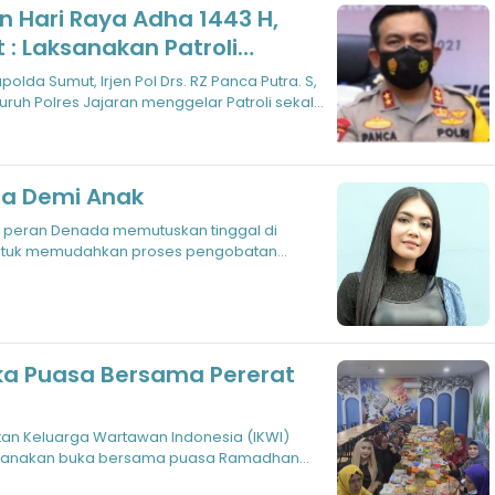
 Hari Raya Adha 1443 H,
: Laksanakan Patroli
olri
lda Sumut, Irjen Pol Drs. RZ Panca Putra. S,
uruh Polres Jajaran menggelar Patroli sekala
a Demi Anak
is peran Denada memutuskan tinggal di
 untuk memudahkan proses pengobatan
Puasa Bersama Pererat
tan Keluarga Wartawan Indonesia (IKWI)
sanakan buka bersama puasa Ramadhan