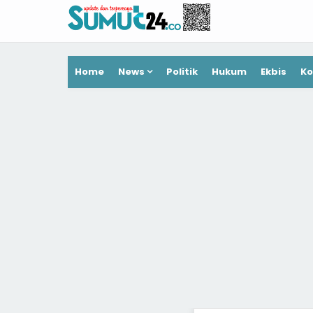
Home
News
Politik
Hukum
Ekbis
Ko