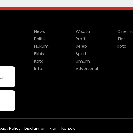
News
Wisata
Cinem
Politik
Profil
Tips
Hukum
Seleb
kota
Ekbis
Sport
Kota
Umum
Info
Advertorial
021
vacy Policy
Disclaimer
Iklan
Kontak